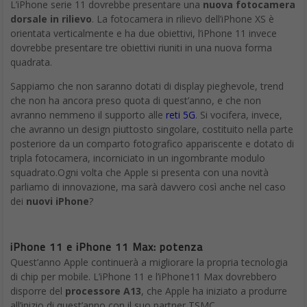
L’iPhone serie 11 dovrebbe presentare una
nuova fotocamera
dorsale in rilievo
. La fotocamera in rilievo dell’iPhone XS è
orientata verticalmente e ha due obiettivi, l’iPhone 11 invece
dovrebbe presentare tre obiettivi riuniti in ​​una nuova forma
quadrata.
Sappiamo che non saranno dotati di display pieghevole, trend
che non ha ancora preso quota di quest’anno, e che non
avranno nemmeno il supporto alle
reti 5G
. Si vocifera, invece,
che avranno un design piuttosto singolare, costituito nella parte
posteriore da un comparto fotografico appariscente e dotato di
tripla fotocamera, incorniciato in un ingombrante modulo
squadrato.Ogni volta che Apple si presenta con una novità
parliamo di innovazione, ma sarà davvero così anche nel caso
dei
nuovi iPhone
?
iPhone 11 e iPhone 11 Max: potenza
Quest’anno Apple continuerà a migliorare la propria tecnologia
di chip per mobile. L’iPhone 11 e l’iPhone11 Max dovrebbero
disporre del
processore A13
, che Apple ha iniziato a produrre
all’inizio di quest’anno con il suo partner TSMC.