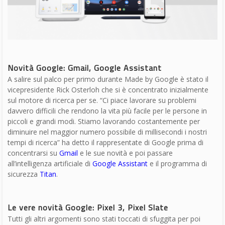
Google Home Hub
Poi è stato il turno di Diya Jolly che ha parlato nei dettagli di
Google Home Hub, il nuovo dispositivo che permette di vedere
le risposte date dall’assistente vocale. Integrazione fra un tablet
e Google Home, l’oggetto non avrà una fotocamera per evitare
l’invasione della privacy. Le applicazioni Photos e Maps sono
state ricreate appositamente per il nuovo Hub che nella
presentazione è stato indicato come “perfetto in cucina per
trovare le ricette”. 149 dollari il prezzo di questo tablet parlante.
Dopo che Osterloh è tornato per elogiare i progressi di Chrome
OS si è arrivati al momento di Pixel Slate…