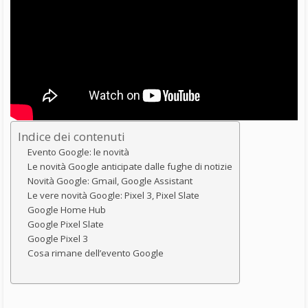
e fughe di notizie che hanno riguardato gli smartphone
Google
Pixel 3
e la sua versione più grande chiamata XL (mentre in
Apple hanno optato per l’aggettivo Max). Sono state
confermate in parte le previsioni che si erano viste sui social nei
giorni precedenti, ma ci sono state anche delle novità
inaspettate.
Novità Google: Gmail, Google Assistant
A salire sul palco per primo durante Made by Google è stato il
vicepresidente Rick Osterloh che si è concentrato inizialmente
sul motore di ricerca per se. “Ci piace lavorare su problemi
davvero difficili che rendono la vita più facile per le persone in