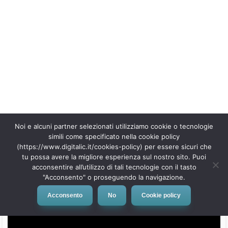
Le novità Google anticipate dalle fughe di notizie
Novità Google: Gmail, Google Assistant
Le vere novità Google: Pixel 3, Pixel Slate
Google Home Hub
Google Pixel Slate
Google Pixel 3
Cosa rimane dell’evento Google
Evento Google: le novità
Ormai nessuna multinazionale della tecnologia può esimersi dal
fare un evento in cui introduce le novità, occasione anche per
avere un po’ di pubblicità gratuita sui media e invogliare nuovi e
vecchi clienti a interessarsi a smartphone, tablet e altri oggetti
tech in procinto di essere lanciati sul mercato.
Le novità Google anticipate dalle fughe di notizie
L’evento Made by Google è stato anticipato dai numerosi leaks