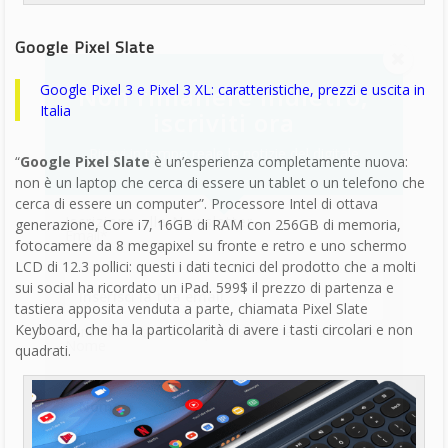
Poco dopo Osterloh si è concentrato sul nuovo smartphone
Pixel 3 e la sua versione extralarge Pixel 3 XL. Il
prezzo
parte da
899 euro peri il Pixel 3 da
64GB di memoria per Pixel 3, 999
euro per quello da 128GB. Lo smartphone ha uno schermo di
5.5 pollici, hardware Snapdragon 845, 4GB di RAM e tecnologia
Bluetooth 5.0. Il
Pixel 3 XL
ha un prezzo di 999 euro per il
modello da 64 GB e di 1.099 euro per quello da 128 GB.
Entrambi i Google Pixel 3 hanno una fotocamera da 12.2
megapixel sul retro e due davanti, di cui una creata
appositamente per i selfie panoramici.
Android 9 Pie
è il sistema
operativo presente nei dispositivi che per la prima volta
potranno
caricarsi anche via wireless
(e Google ha lanciato
un suo oggetto originale per caricare gli smartphone, chiamato
Google Pixel Stand
, dal 79 euro).
La
qualità della fotocamera
, e la sua capacità nel
riconoscere foto malfatte o sfocate grazie alla funzione Top
Shot, è stato l’argomento di punta del keynote con tanto di
appoggio dato anche dalla nota fotografa
Annie Leibovitz
e
del regista Terrence Malick.