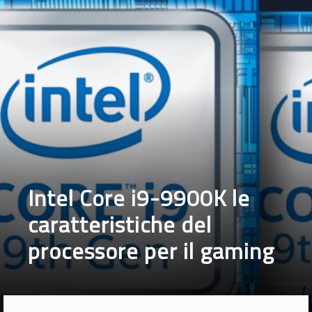
soddisfare una vasta gamma di esigenze dei consumatori,
dal
gaming alla creazione di contenuti.
Le novità includono
i
primi processori Intel Core di nona generazione, nuovi
processori Intel Core serie X e il processore Intel Core W-
3175X.
“Il nostro obiettivo è offrire prestazioni leader in tutti i segmenti
di computing e linee di prodotti”
, ha dichiarato
Anand Srivatsa,
Vice President e General Manager, Desktop, Systems and
Channel nell’ambito del Client Computing Group di Intel
.
“Gli annunci odierni sottolineano la nostra capacità di
raggiungere proprio questo obiettivo, incluso il migliore
processore desktop Intel in assoluto per il gaming. Che si tratti di
gamer, creatori di contenuti o utenti esperti che utilizzano le più
avanzate applicazioni per workstation, Intel e i suoi partner si
sono impegnati ad offrire piattaforme bilanciate con prestazioni
leader nel mondo reale e robuste capacità che superano le
esigenze dei clienti”.