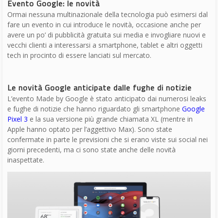
piccoli e grandi modi. Stiamo lavorando costantemente per
diminuire nel maggior numero possibile di millisecondi i nostri
tempi di ricerca” ha detto il rappresentate di Google prima di
concentrarsi su
Gmail
e le sue novità e poi passare
all’intelligenza artificiale di
Google Assistant
e il programma di
sicurezza
Titan
.
Le vere novità Google: Pixel 3, Pixel Slate
Tutti gli altri argomenti sono stati toccati di sfuggita per poi
introdurre uno dopo l’altro le novità del keynote: Pixel 3, Pixel
Slate e Google Home Hub. Tutti e tre presentati nello stesso
momento, evidentemente i leaks hanno cambiato la scaletta
dell’evento Google Made by Google.