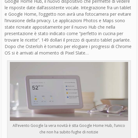
generazione, Core i7, 16GB di RAM con 256GB di memoria,
Email*
fotocamere da 8 megapixel su fronte e retro e uno schermo
LCD di 12.3 pollici: questi i dati tecnici del prodotto che a molti
sui social ha ricordato un iPad. 599$ il prezzo di partenza e
tastiera apposita venduta a parte, chiamata Pixel Slate
Keyboard, che ha la particolarità di avere i tasti circolari e non
controlla la tua inbox per confermare l'iscrizione
Nome
quadrati.
Cognome
Privacy*
Accetto la
All’evento Google annunciato il Google Pixel Slate, l’anti-iPad
Privacy Policy
Google Pixel 3
REGISTRATI