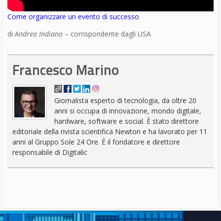
Intel Core i9-9900K le
caratteristiche del
processore per il gaming
DA
FRANCESCO MARINO
|
9 OTT 2018
|
HARDWARE &
SOFTWARE
|
Intel ha annunciato il processore Intel Core i9-9900K
di nona generazione, il migliore processore desktop
Intel per il gaming i preordini iniziano oggi
Intel ha annunciato il processore Intel Core i9-9900K di nona
generazione, il migliore processore desktop Intel per il gaming,
sono già aperti i preordini. L’annuncio è avvenuto insieme
all’introduzione di una serie di nuovi processori per PC desktop
che consentiranno straordinarie prestazioni e funzionalità atte a