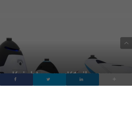
Knightscope K1, il nuovo
robot poliziotto che
individua armi e
radiazioni