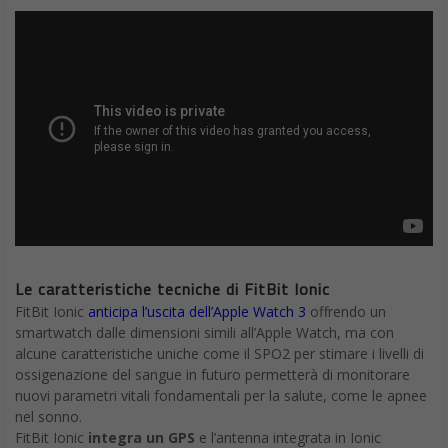
Le caratteristiche tecniche di FitBit Ionic
FitBit Ionic
anticipa l’uscita dell’Apple Watch 3
offrendo un
smartwatch dalle dimensioni simili all’Apple Watch, ma con
alcune caratteristiche uniche come il SPO2 per stimare i livelli di
ossigenazione del sangue in futuro permetterà di monitorare
nuovi parametri vitali fondamentali per la salute, come le apnee
nel sonno.
FitBit Ionic
integra un GPS
e l’antenna integrata in Ionic