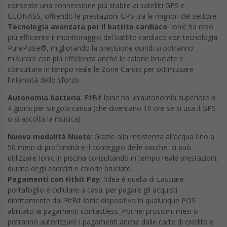
consente una connessione più stabile ai satelliti GPS e
GLONASS, offrendo le prestazioni GPS tra le migliori del settore.
Tecnologia avanzata per il battito cardiaco
: Ionic ha reso
più efficiente il monitoraggio del battito cardiaco con tecnologia
PurePulse®, migliorando la precisione quindi si potranno
misurare con più efficienza anche le calorie bruciate e
consultare in tempo reale le Zone Cardio per ottimizzare
l’intensità dello sforzo.
Autonomia batteria
. FitBit Ionic ha un’autonomia superiore a
4 giorni per singola carica (che diventano 10 ore se si usa il GPS
o si ascolta la musica).
Nuova modalità Nuoto
: Grazie alla resistenza all’acqua fino a
50 metri di profondità e il conteggio delle vasche, si può
utilizzare Ionic in piscina consultando in tempo reale prestazioni,
durata degli esercizi e calorie bruciate.
Pagamenti con Fitbit Pay
: l’idea è quella di Lasciare
portafoglio e cellulare a casa: per pagare gli acquisti
direttamente dal FitBit Ionic dispositivo in qualunque POS
abilitato ai pagamenti contactless. Poi nei prossimi mesi si
potranno autorizzare i pagamenti anche dalle carte di credito e