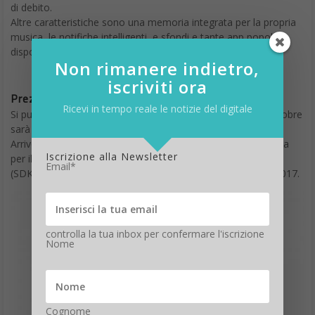
di debito.
Altre caratteristiche sono una memoria integrata per la propria
musica, le notifiche intelligenti, e sfondi e tante app popolari
disponibili nella Galleria App di Fitbit
Non rimanere indietro,
iscriviti ora
Prezzo FitBit Ionic
Ricevi in tempo reale le notizie del digitale
Si può già
preordinare
FitBit Ionic sul sito fitbit.com e ad ottobre
sarà disponibile nei negozi. IL prezzo è di 349,99 euro.
Arriverà anche una nuova edizione Fitbit Ionic Adidas prevista
Iscrizione alla Newsletter
per il 2018. Mentre il kit di sviluppo software per le app Fitbit
Email*
(SDK) sarà reso disponibile agli sviluppatori nel settembre 2017.
controlla la tua inbox per confermare l'iscrizione
Nome
Cognome