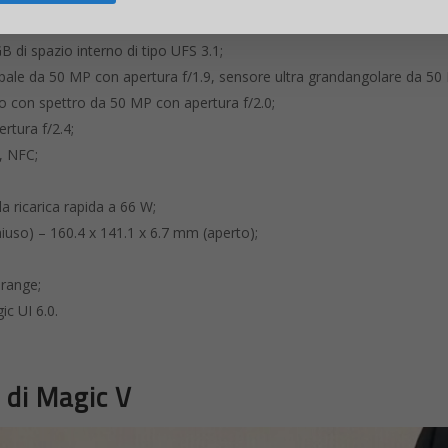
i spazio interno di tipo UFS 3.1;
ipale da 50 MP con apertura f/1.9, sensore ultra grandangolare da 50
to con spettro da 50 MP con apertura f/2.0;
rtura f/2.4;
, NFC;
 ricarica rapida a 66 W;
iuso) – 160.4 x 141.1 x 6.7 mm (aperto);
Orange;
c UI 6.0.
à di Magic V