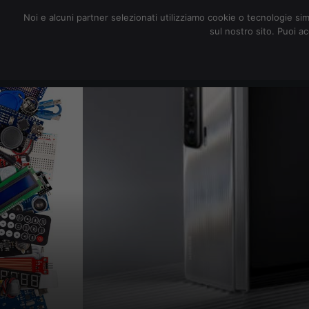
redazione@digitalic.it
Noi e alcuni partner selezionati utilizziamo cookie o tecnologie sim
sul nostro sito. Puoi a
Hardware & Software
D