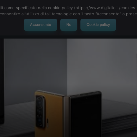
ili come specificato nella cookie policy (https://www.digitalic.it/cookie
cconsentire all’utilizzo di tali tecnologie con il tasto "Acconsento" o pro
Acconsento
No
Cookie policy
evice
Social Network
App
Automotive
Tech-News