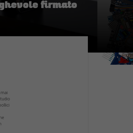
eghevole firmato
 mai
studio
ollici
one
n