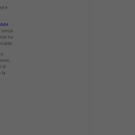
ed è
Mate
a senza
onor ha
satile.
 a
zione,
B di
 la