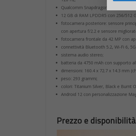
Qualcomm Snapdragon 8 Gen 1;
12 GB di RAM LPDDR5 con 256/512 GB d
fotocamera posteriore: sensore princ
con apertura f/2.2 e sensore migliora
fotocamera frontale da 42 MP con ape
connettività Bluetooth 5.2, Wi-Fi 6, 5G
sistema audio stereo;
batteria da 4750 mAh con supporto alla
dimensioni: 160.4 x 72.7 x 14.3 mm (ch
peso: 293 grammi;
colori: Titanium Silver, Black e Burnt 
Android 12 con personalizzazione Magi
Prezzo e disponibilit