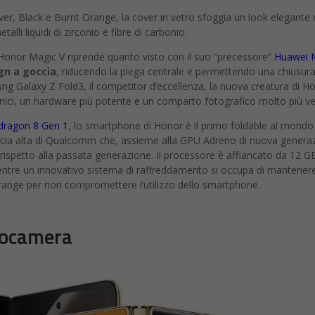
lver, Black e Burnt Orange, la cover in vetro sfoggia un look elegante 
talli liquidi di zirconio e fibre di carbonio.
 Honor Magic V riprende quanto visto con il suo “precessore”
Huawei 
gn a goccia
, riducendo la piega centrale e permettendo una chiusur
sung Galaxy Z Fold3, il competitor d’eccellenza, la nuova creatura di H
rnici, un hardware più potente e un comparto fotografico molto più ver
ragon 8 Gen 1
, lo smartphone di Honor è il primo foldable al mondo
scia alta di Qualcomm che, assieme alla GPU Adreno di nuova genera
he rispetto alla passata generazione. Il processore è affiancato da 12 G
ntre un innovativo sistema di raffreddamento si occupa di mantenere
 range per non compromettere l’utilizzo dello smartphone.
tocamera