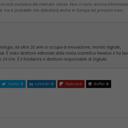
vice resti esclusiva del mercato cinese. Non ci sono ancora informazio
. ma è probabile che debutterà anche in Europa nei prossimi mesi.
nologia, da oltre 20 anni si occupa di innovazione, mondo digitale,
l. È stato direttore editoriale della rivista scientifica Newton e ha la
 24 Ore. È il fondatore e direttore responsabile di Digitalic
Twitter
0
LinkedIn
0
Flipboard
Buffer
0