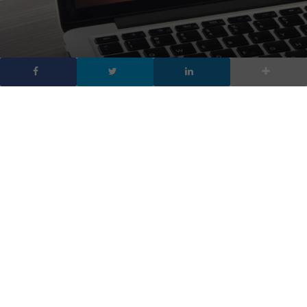
Mac lento, i trucchi per
velocizzarlo
DA
FRANCESCO MARINO
|
14 GIU 2019
|
HARDWARE &
SOFTWARE
|
Puoi imparare a convivere con i frequenti
rallentamenti, trovando un po’ di conforto nelle pause
forzate, oppure puoi prenderti un po’ di tempo per
identificare cosa sta causando il rallentamento del