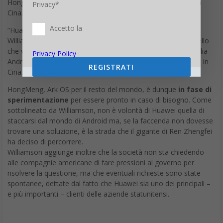
HongMeng, nome che il sistema operativo di Huawei avrà in
Privacy*
Cina.
Accetto la
“Huawei sta per lanciare un potenziale sostituto”, ha riferito
Williamson a Città del Messico, aggiungendo che “non è quello
che vuole Huawei. Siamo molto felici di far parte della famiglia
Privacy Policy
Android, tuttavia Hongmeng è in fase di test, principalmente in
REGISTRATI
Cina.”
HongMeng, Ark OS per il resto del mondo, è dunque
in fase di
sperimentazione
per essere pronto in caso di bisogno. Come
sottolineato da Williamson, non è volontà di Huawei quella di
staccarsi dal mondo di Android ma, se la faccenda non dovesse
trovare una soluzione, è la strada che il gigante di Ren Zhengfei
ha deciso di percorrere.
Williamson aggiunge inoltre che la società non sta chiedendo
alle compagnie americane di fare pressioni al governo per
risolvere la questione, ma che eventuali richieste sono state
spontanee, dettate dal fatto che Huawei sia uno dei principali –
e più importanti – clienti delle aziende statunitensi.