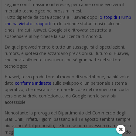
seguire con il massimo interesse, per capire come evolverà il
mercato tecnologico nei prossimi mesi.
Tutto dipende da cosa accadrà a Huawei: dopo
lo stop di Trump
che ha vietato i rapporti
tra le aziende statunitensi e alcune
cinesi, tra cui Huawei, Google si è ritrovata costretta a
sospendere al big cinese la sua licenza di Android.
Da quel provvedimento è tutto un susseguirsi di speculazioni,
rumors, e ipotesi che azzardano previsioni sul futuro di Huawei,
che inevitabilmente trascinerà con sé gran parte del settore
tecnologico.
Huawei, terzo produttore al mondo di smartphone, ha più volte
dato
conferme indirette
sullo sviluppo di un personale sistema
operativo, che riesca a sistemare le cose nel momento in cui la
versione Android confezionata da Google non le sarà più
accessibile.
Nonostante la proroga del Dipartimento del Commercio degli
Stati Uniti, infatti, i giorni passano e il 19 agosto sembra sempre
più vicino. A tal proposito, se le cose non dovessero cambiare in
meglio, Huawei non si farà di certo trovare impreparata, avendo