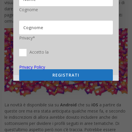
visualizzato dopo l’accesso. In questo caso lo scopo è quello di
dare all’utente la possibilità di modificare l’aspetto della sua
Cognome
pagina iniziale, visualizzando meno spesso contenuti percepiti
ormai come troppo invadenti.
Privacy*
Accetto la
Privacy Policy
REGISTRATI
La novità è disponibile sia su
Android
che su
iOS
a partire da
queste ore ma era stata anticipata qualche mese fa, e secondo
le indiscrezioni di allora avrebbe dovuto includere anche dei
sottoinsiemi per dividere i profili seguiti in aree tematiche. Di
quest’ultimo aspetto però non c’è traccia. Potrebbe essere