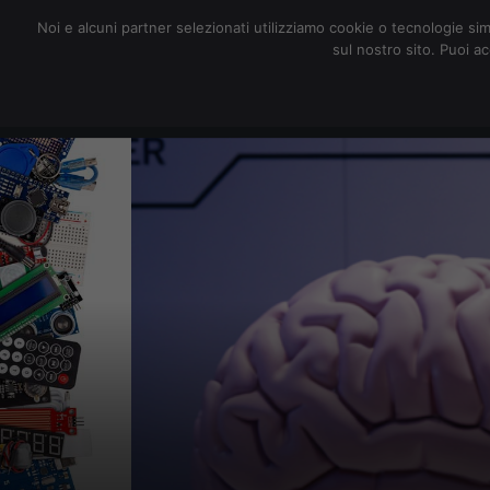
redazione@digitalic.it
Noi e alcuni partner selezionati utilizziamo cookie o tecnologie sim
sul nostro sito. Puoi a
Hardware & Software
D