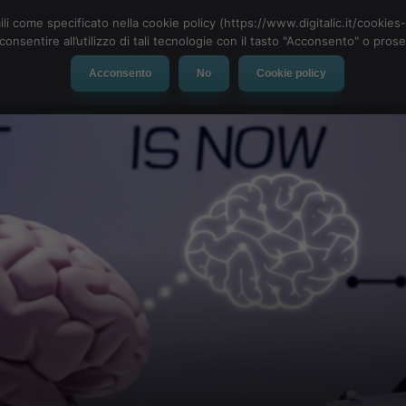
ili come specificato nella cookie policy (https://www.digitalic.it/cookie
cconsentire all’utilizzo di tali tecnologie con il tasto "Acconsento" o pro
Acconsento
No
Cookie policy
evice
Social Network
App
Automotive
Tech-News