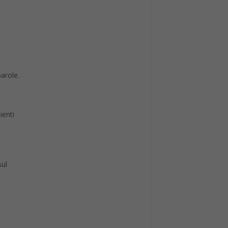
arole.
ienti
sul