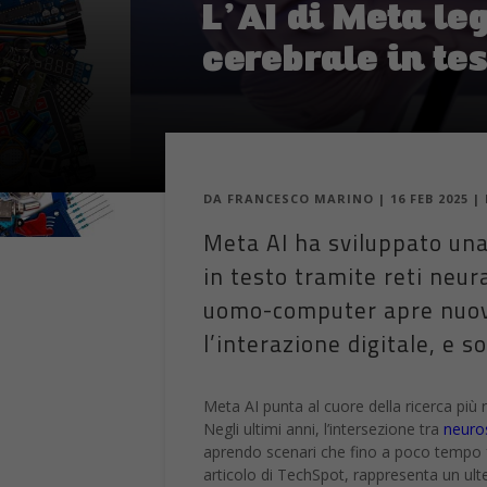
L’AI di Meta leg
cerebrale in te
DA
FRANCESCO MARINO
|
16 FEB 2025
|
Meta AI ha sviluppato una 
in testo tramite reti neur
uomo-computer apre nuove
l’interazione digitale, e s
Meta AI punta al cuore della ricerca più ri
Negli ultimi anni, l’intersezione tra
neuro
aprendo scenari che fino a poco tempo f
articolo di TechSpot, rappresenta un ulte