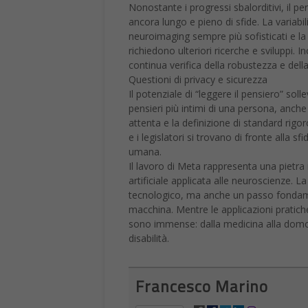
Nonostante i progressi sbalorditivi, il p
ancora lungo e pieno di sfide. La variabilit
neuroimaging sempre più sofisticati e la
richiedono ulteriori ricerche e sviluppi.
continua verifica della robustezza e della
Questioni di privacy e sicurezza
Il potenziale di “leggere il pensiero” solle
pensieri più intimi di una persona, anch
attenta e la definizione di standard rigoro
e i legislatori si trovano di fronte alla sf
umana.
Il lavoro di Meta rappresenta una pietra 
artificiale applicata alle neuroscienze. L
tecnologico, ma anche un passo fondam
macchina. Mentre le applicazioni pratich
sono immense: dalla medicina alla domotic
disabilità.
Francesco Marino