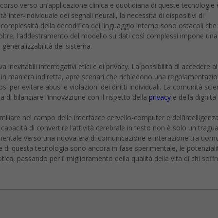
ercorso verso un’applicazione clinica e quotidiana di queste tecnologie 
à inter-individuale dei segnali neurali, la necessità di dispositivi di
 complessità della decodifica del linguaggio interno sono ostacoli che
 Inoltre, l’addestramento del modello su dati così complessi impone una
 generalizzabilità del sistema.
va inevitabili interrogativi etici e di privacy. La possibilità di accedere ai
e in maniera indiretta, apre scenari che richiedono una regolamentazi
si per evitare abusi e violazioni dei diritti individuali. La comunità scie
ida di bilanciare l’innovazione con il rispetto della
privacy
e della dignità
miliare nel campo delle interfacce cervello-computer e dell’intelligenz
a capacità di convertire l’attività cerebrale in testo non è solo un tragu
entale verso una nuova era di comunicazione e interazione tra uom
e di questa tecnologia sono ancora in fase sperimentale, le potenziali
a, passando per il miglioramento della qualità della vita di chi soffr