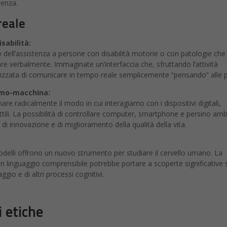
ienza.
reale
sabilità:
o dell’assistenza a persone con disabilità motorie o con patologie che
 verbalmente. Immaginate un’interfaccia che, sfruttando l’attività
izzata di comunicare in tempo reale semplicemente “pensando” alle p
omo-macchina:
re radicalmente il modo in cui interagiamo con i dispositivi digitali,
tili. La possibilità di controllare computer, smartphone e persino amb
 di innovazione e di miglioramento della qualità della vita.
modelli offrono un nuovo strumento per studiare il cervello umano. La
n un linguaggio comprensibile potrebbe portare a scoperte significative 
io e di altri processi cognitivi.
i etiche