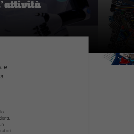
’attività
ale
ia
lo.
denti,
un
catori