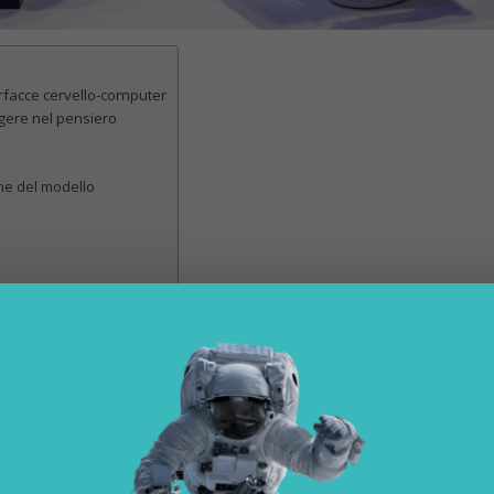
erfacce cervello-computer
ggere nel pensiero
one del modello
zzonte per le interfacce cervello-
no da tempo al centro dell’attenzione degli scienziati e, perché prom