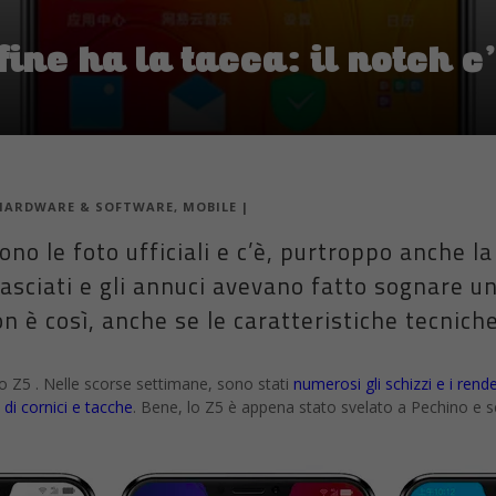
ine ha la tacca: il notch c
HARDWARE & SOFTWARE
,
MOBILE
|
no le foto ufficiali e c’è, purtroppo anche la
rilasciati e gli annuci avevano fatto sognare 
n è così, anche se le caratteristiche tecnich
o Z5 . Nelle scorse settimane, sono stati
numerosi gli schizzi e i rend
 di cornici e tacche
. Bene, lo Z5 è appena stato svelato a Pechino e 