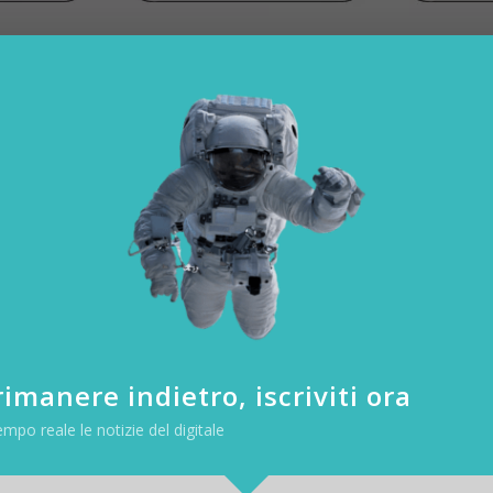
la cornice
iPhone X
e negli
ultimi smartphon
e degli altri produttori in progettazio
lici, con una cornice che, afferma Lenovo, è più sottile dei modelli 
ati, ma ha ancora una tacca, come praticamente ogni altro tel
 schermo-corpo del 90%.
l notch c’è
vvicina molto a ciò che Lenovo aveva inizialmente dato ad intendere 
mozionale sembra diverso dalla resa finale.
imanere indietro, iscriviti ora
empo reale le notizie del digitale