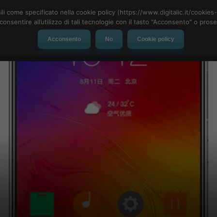
ili come specificato nella cookie policy (https://www.digitalic.it/cookie
cconsentire all’utilizzo di tali tecnologie con il tasto "Acconsento" o pro
Acconsento
No
Cookie policy
evice
Social Network
App
Automotive
Tech-News