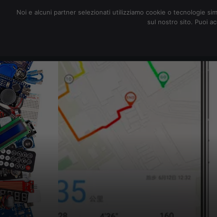
redazione@digitalic.it
Noi e alcuni partner selezionati utilizziamo cookie o tecnologie sim
sul nostro sito. Puoi a
Hardware & Software
D