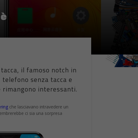
’è
 tacca, il famoso notch in
un telefono senza tacca e
e rimangono interessanti.
ering
che lasciavano intravedere un
sembrerebbe ci sia una sorpresa