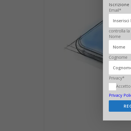
Iscrizione
Email*
controlla la
Nome
Cognome
Privacy*
Accetto
Privacy Poli
RE