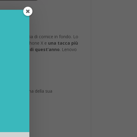
ne – e una striscia di cornice in fondo. Lo
Xiaomi Mi 8 e iPhone X e
una tacca più
efono Android di quest’anno
. Lenovo
e mostrato, prima della sua