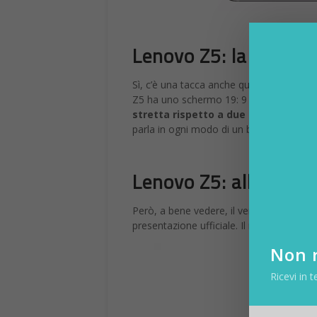
Lenovo Z5: la tacca e 
Sì, c’è una tacca anche qui – come
nell’
Z5 ha uno schermo 19: 9 1080p da 6,2 pol
stretta rispetto a due telefoni cit
parla in ogni modo di un buon
rapporto
Lenovo Z5: alla fine i
Però, a bene vedere, il vero Z5 non si a
presentazione ufficiale. Il rendering pro
Non r
Ricevi in t