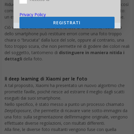
Riducendo la dimensione dei pixel, ma questo escamotage, così
come altri, possono portare a problemi nella resa dello scatto:
Privacy Policy
un esempio su tutti è la sovraesposizione o sottoesposizione.
REGISTRATI
Ciò vuol dire che nel catturare la luce di una scena, l’obiettivo
dello smartphone può restituire errori come una foto troppo
chiara o “bruciata” dalla luce del sole, oppure al contrario, una
foto troppo scura, che non permette né di godere dei colori reali
del soggetto, tantomeno di
distinguere in maniera nitida i
dettagli
della foto.
Il deep learning di Xiaomi per le foto
A tal proposito, Xiaomi ha presentato un nuovo algoritmo che
promette faville, poiché riesce ad estrarre il meglio dagli scatti
eseguiti dai suoi smartphone.
Nello specifico, è stato messo a punto un processo chiamato
DeepExposure
, che permette di ricavare varie sotto-immagini da
una foto: sulla segmentazione dell’immagine originale, vengono
effettuate diverse regolazioni, con risultati differenti.
Alla fine, le diverse foto risultanti vengono fuse con quella