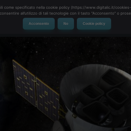
ili come specificato nella cookie policy (https://www.digitalic.it/cookie
cconsentire all’utilizzo di tali tecnologie con il tasto "Acconsento" o pro
Acconsento
No
Cookie policy
evice
Social Network
App
Automotive
Tech-News