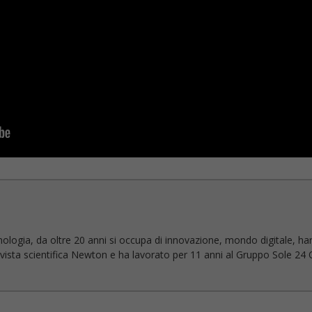
nologia, da oltre 20 anni si occupa di innovazione, mondo digitale, ha
 rivista scientifica Newton e ha lavorato per 11 anni al Gruppo Sole 24 O