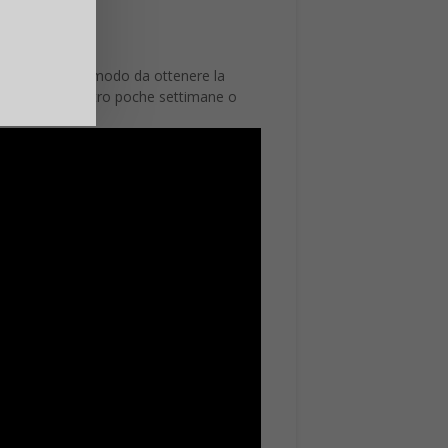
nte l’orbita, in modo da ottenere la
o presto (cioè entro poche settimane o