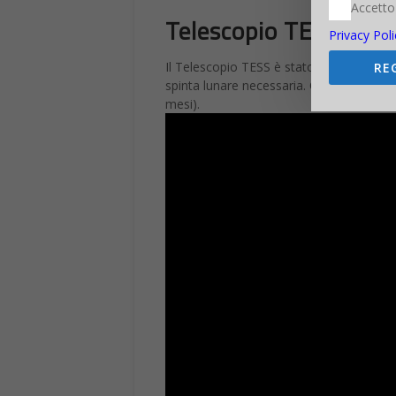
Accetto
Telescopio TESS dell
Privacy Poli
Il Telescopio TESS è stato inserito in or
RE
spinta lunare necessaria. Ci vorrà un po
mesi).