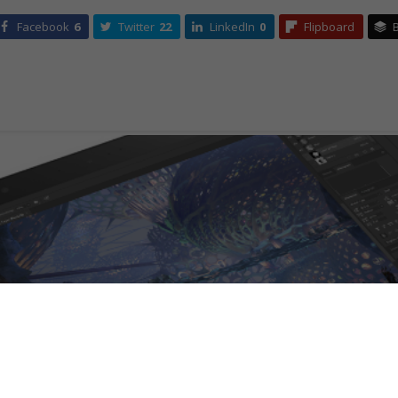
Facebook
6
Twitter
22
LinkedIn
0
Flipboard
B