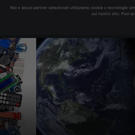
redazione@digitalic.it
Noi e alcuni partner selezionati utilizziamo cookie o tecnologie sim
sul nostro sito. Puoi a
Hardware & Software
D