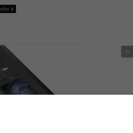
uffer
2