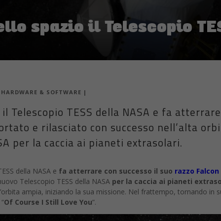
llo spazio il Telescopio T
|
HARDWARE & SOFTWARE
|
 il Telescopio TESS della NASA e fa atterrare
rtato e rilasciato con successo nell’alta orbi
 per la caccia ai pianeti extrasolari.
 TESS della NASA e
fa atterrare con successo il suo
razzo Falcon
il nuovo Telescopio TESS della NASA
per la caccia ai pianeti extraso
n’orbita ampia, iniziando la sua missione. Nel frattempo, tornando in su
 “
Of Course I Still Love You
”.