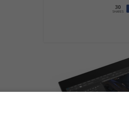
30
SHARES