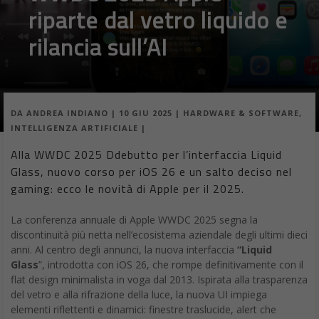
riparte dal vetro liquido e
rilancia sull’AI
DA
ANDREA INDIANO
|
10 GIU 2025
|
HARDWARE & SOFTWARE
,
INTELLIGENZA ARTIFICIALE
|
Alla WWDC 2025 Ddebutto per l’interfaccia Liquid
Glass, nuovo corso per iOS 26 e un salto deciso nel
gaming: ecco le novità di Apple per il 2025.
La conferenza annuale di Apple WWDC 2025 segna la
discontinuità più netta nell’ecosistema aziendale degli ultimi dieci
anni. Al centro degli annunci, la nuova interfaccia
“Liquid
Glass
”, introdotta con iOS 26, che rompe definitivamente con il
flat design minimalista in voga dal 2013. Ispirata alla trasparenza
del vetro e alla rifrazione della luce, la nuova UI impiega
elementi riflettenti e dinamici: finestre traslucide, alert che