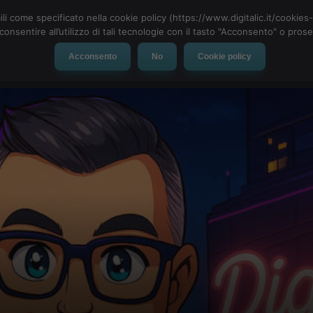
ili come specificato nella cookie policy (https://www.digitalic.it/cookie
cconsentire all’utilizzo di tali tecnologie con il tasto "Acconsento" o pro
Acconsento
No
Cookie policy
evice
Social Network
App
Automotive
Tech-News