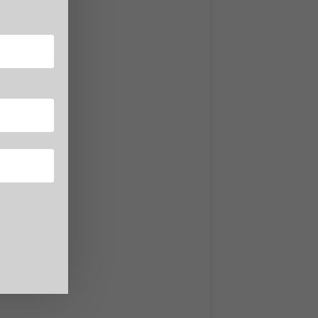
odello
va
i