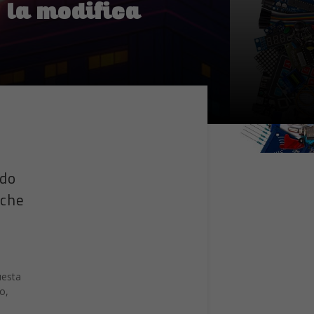
 la modifica
ndo
iche
uesta
o,