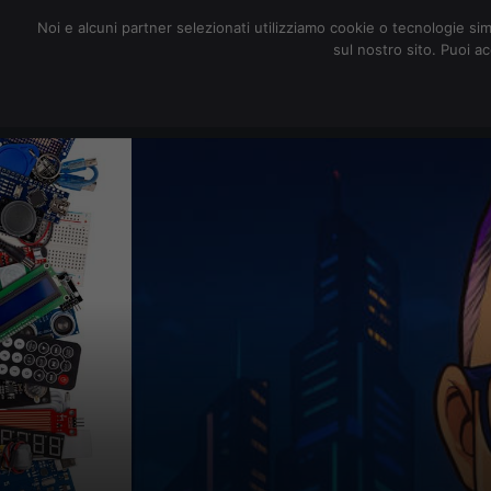
redazione@digitalic.it
Noi e alcuni partner selezionati utilizziamo cookie o tecnologie sim
sul nostro sito. Puoi a
Hardware & Software
D