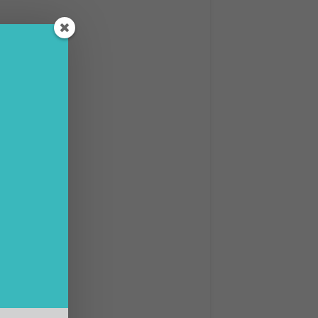
bio di
ione
foto,