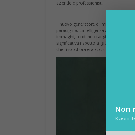
aziende e professionisti.
Il nuovo generatore di immagini di Chat
paradigma. L’intelligenza artificiale non
immagini, rendendo tangibile l’immaginaz
significativa rispetto al già impression
che fino ad ora era stat un tabù per l’AI.
Non r
Ricevi in t