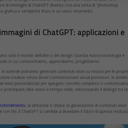
ore di immagini di ChatGPT diventa così una sorta di “photoshop
a grafica e semplicità d’uso in un unico strumento.
immagini di ChatGPT: applicazioni e
ano solo il mondo dell’arte o del design. Questa nuova tecnologia è
l modo in cui comunichiamo, apprendiamo, progettiamo.
 le aziende potranno generare contenuti visivi su misura per le propri
ioni creative senza dover commissionare visual provvisori. In ambit
ali visivi personalizzati per spiegare concetti complessi o contestualiz
no prototipare idee visive in tempo reale, velocizzando il dialogo tra 
profondimento,
la direzione è chiara: la generazione di contenuti visivi
e con l’AI. E ChatGPT si candida a diventare il fulcro di questa rivoluzi