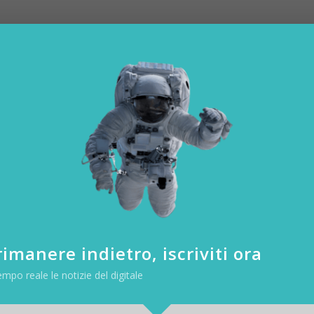
GPT non è solo si un aggiornamento tecnico: è un vero e proprio cam
 si limita più a comprendere il linguaggio umano — ora lo trasforma in
ione. E lo fa con una fluidità e una precisione che segnano un’evoluz
ante DALL·E 3 e come abbiamo detto consente di modificare le proprie 
imanere indietro, iscriviti ora
empo reale le notizie del digitale