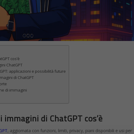
atGPT cos’è
gini ChatGPT
T: applicazioni e possibilità future
mmagini di ChatGPT
orte
one di immagini
di immagini di ChatGPT cos’è
tGPT
, aggiornata con funzioni, limiti, privacy, piani disponibili e usi per