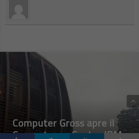
Computer Gross apre il
Competence Center IBM