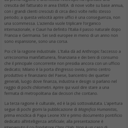
crescita del fatturato in area EMEA di nove volte su base annua,
con i grandi clienti cresciuti di circa dieci volte nello stesso
periodo; a questa velocità aprire uffici è una conseguenza, non
una scommessa. L’azienda vuole triplicare l’organico
internazionale, e Ciauri ha definito l’Italia il passo naturale dopo
Francia e Germania. Sei sedi europee in meno di un anno non
sono espansione, sono una corsa.
Poi c’è la ragione industriale. L’Italia dà ad Anthropic l’accesso a
un’economia manifatturiera, finanziaria e dei beni di consumo
che il principale concorrente non presidia ancora con un ufficio
dedicato; Milano è la porta d’ingresso ovvia, primo centro
produttivo e finanziario del Paese, baricentro dei quartier
generali, luogo dove finanza, industria e design si parlano nel
raggio di pochi chilometri. Aprire qui vuol dire stare a una
fermata di metropolitana dai decisori che contano.
La terza ragione è culturale, ed è la più sottovalutata. L’apertura
segue di pochi giorni la pubblicazione di
Magnifica Humanitas
,
prima enciclica di Papa Leone XIV e primo documento pontificio
dedicato all’intelligenza artificiale; alla presentazione è
intervenuto il co-fondatore Chris Olah. Non è un caso di