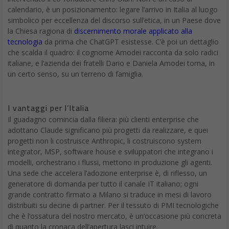
calendario, è un posizionamento: legare l’arrivo in Italia al luogo
simbolico per eccellenza del discorso sull’etica, in un Paese dove
la Chiesa ragiona di
discernimento morale applicato alla
tecnologia
da prima che ChatGPT esistesse. C’è poi un dettaglio
che scalda il quadro: il cognome Amodei racconta da solo radici
italiane, e l’azienda dei fratelli Dario e Daniela Amodei torna, in
un certo senso, su un terreno di famiglia.
I vantaggi per l’Italia
Il guadagno comincia dalla filiera: più clienti enterprise che
adottano Claude significano più progetti da realizzare, e quei
progetti non li costruisce Anthropic, li costruiscono system
integrator, MSP, software house e sviluppatori che integrano i
modelli, orchestrano i flussi, mettono in produzione gli agenti.
Una sede che accelera l’adozione enterprise è, di riflesso, un
generatore di domanda per tutto il canale IT italiano; ogni
grande contratto firmato a Milano si traduce in mesi di lavoro
distribuiti su decine di partner. Per il tessuto di PMI tecnologiche
che è l’ossatura del nostro mercato, è un’occasione più concreta
di quanto la cronaca dell’apertura lasci intuire.