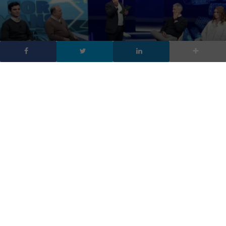
BlueIT, il colore dell’AI
DA
FRANCESCO MARINO
|
23 GEN 2026
|
INTELLIGENZA
ARTIFICIALE
,
TECH-NEWS
|
La vera innovazione dell’intelligenza artificiale non è
negli algoritmi, ma nelle persone. Nell’vento AI for
Humans BlueIT e IBM hanno raccontato un metodo
concreto per portare l’intelligenza artificiale nelle
aziende e nella Pubblica Amministrazione senza