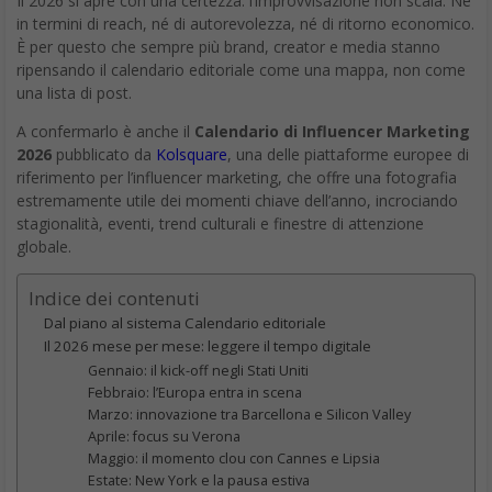
Il 2026 si apre con una certezza: l’improvvisazione non scala. Né
in termini di reach, né di autorevolezza, né di ritorno economico.
È per questo che sempre più brand, creator e media stanno
ripensando il calendario editoriale come una mappa, non come
una lista di post.
A confermarlo è anche il
Calendario di Influencer Marketing
2026
pubblicato da
Kolsquare
, una delle piattaforme europee di
riferimento per l’influencer marketing, che offre una fotografia
estremamente utile dei momenti chiave dell’anno, incrociando
stagionalità, eventi, trend culturali e finestre di attenzione
globale.
Indice dei contenuti
Dal piano al sistema Calendario editoriale
Il 2026 mese per mese: leggere il tempo digitale
Gennaio: il kick-off negli Stati Uniti
Febbraio: l’Europa entra in scena
Marzo: innovazione tra Barcellona e Silicon Valley
Aprile: focus su Verona
Maggio: il momento clou con Cannes e Lipsia
Estate: New York e la pausa estiva