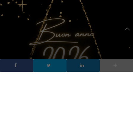
Buon Anno 2026, le
migliori GIF di auguri per
WhatsApp
DA
FRANCESCO MARINO
|
28 DIC 2025
|
SOCIAL NETWORK
,
TECH-NEWS
|