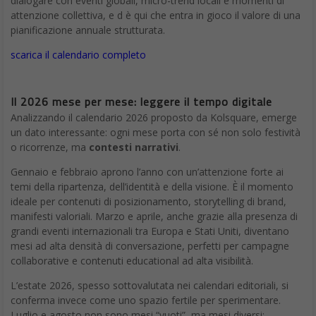
dialogare con eventi globali, micro-trend locali e momenti di
attenzione collettiva, e d è qui che entra in gioco il valore di una
pianificazione annuale strutturata.
scarica il calendario completo
Il 2026 mese per mese: leggere il tempo digitale
Analizzando il calendario 2026 proposto da Kolsquare, emerge
un dato interessante: ogni mese porta con sé non solo festività
o ricorrenze, ma
contesti narrativi
.
Gennaio e febbraio aprono l’anno con un’attenzione forte ai
temi della ripartenza, dell’identità e della visione. È il momento
ideale per contenuti di posizionamento, storytelling di brand,
manifesti valoriali. Marzo e aprile, anche grazie alla presenza di
grandi eventi internazionali tra Europa e Stati Uniti, diventano
mesi ad alta densità di conversazione, perfetti per campagne
collaborative e contenuti educational ad alta visibilità.
L’estate 2026, spesso sottovalutata nei calendari editoriali, si
conferma invece come uno spazio fertile per sperimentare.
Luglio e agosto non sono mesi “vuoti”, ma mesi diversi: