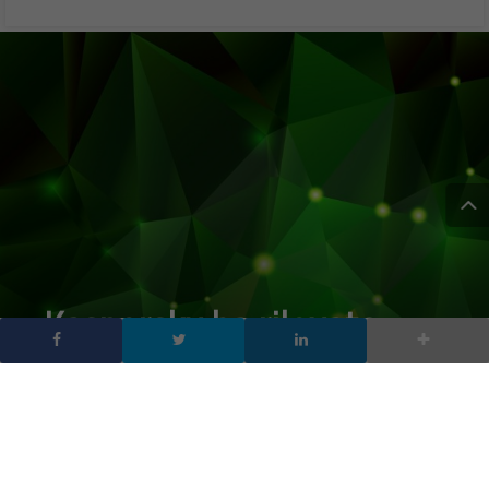
Kaspersky ha rilevato
mezzo milione di file
dannosi al giorno nel
2025