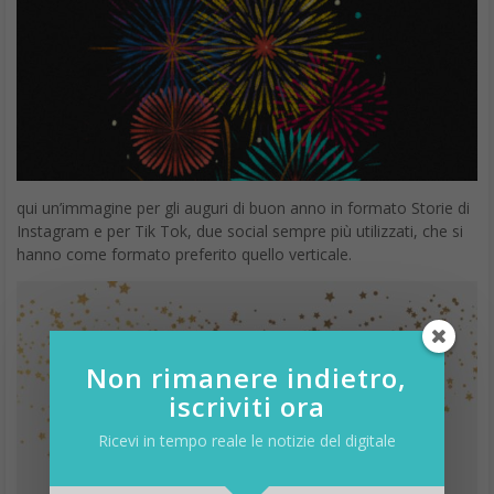
qui un’immagine per gli auguri di buon anno in formato Storie di
Instagram e per Tik Tok, due social sempre più utilizzati, che si
hanno come formato preferito quello verticale.
Non rimanere indietro,
iscriviti ora
Ricevi in tempo reale le notizie del digitale