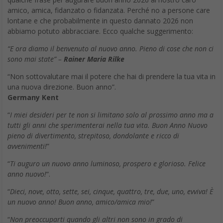
amico, amica, fidanzato o fidanzata. Perché no a persone care
lontane e che probabilmente in questo dannato 2026 non
abbiamo potuto abbracciare. Ecco qualche suggerimento:
“E ora diamo il benvenuto al nuovo anno. Pieno di cose che non ci
sono mai state” –
Rainer Maria Rilke
“Non sottovalutare mai il potere che hai di prendere la tua vita in
una nuova direzione. Buon anno”.
Germany Kent
“
I miei desideri per te non si limitano solo al prossimo anno ma a
tutti gli anni che sperimenterai nella tua vita. Buon Anno Nuovo
pieno di divertimento, strepitoso, dondolante e ricco di
avvenimenti!
”
“
Ti auguro un nuovo anno luminoso, prospero e glorioso. Felice
anno nuovo!
“.
“
Dieci, nove, otto, sette, sei, cinque, quattro, tre, due, uno, evviva! È
un nuovo anno! Buon anno, amico/amica mio!
”
“
Non preoccuparti quando gli altri non sono in grado di