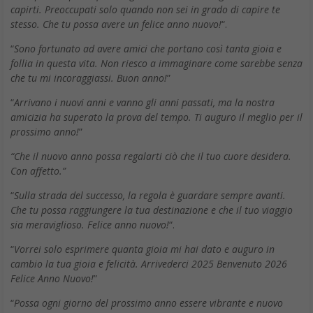
capirti. Preoccupati solo quando non sei in grado di capire te
stesso. Che tu possa avere un felice anno nuovo!
“.
“
Sono fortunato ad avere amici che portano così tanta gioia e
follia in questa vita. Non riesco a immaginare come sarebbe senza
che tu mi incoraggiassi. Buon anno!
”
“
Arrivano i nuovi anni e vanno gli anni passati, ma la nostra
amicizia ha superato la prova del tempo. Ti auguro il meglio per il
prossimo anno!
”
“Che il nuovo anno possa regalarti ciò che il tuo cuore desidera.
Con affetto.”
“
Sulla strada del successo, la regola è guardare sempre avanti.
Che tu possa raggiungere la tua destinazione e che il tuo viaggio
sia meraviglioso. Felice anno nuovo!
“.
“
Vorrei solo esprimere quanta gioia mi hai dato e auguro in
cambio la tua gioia e felicità. Arrivederci 2025 Benvenuto 2026
Felice Anno Nuovo!
”
“
Possa ogni giorno del prossimo anno essere vibrante e nuovo