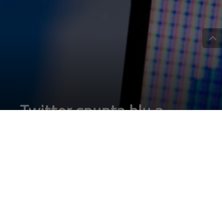
Twitter spunta blu a
pagamento: come
funziona e le polemiche
DA
FRANCESCO MARINO
|
16 APR 2023
|
SOCIAL NETWORK
|
Dal 15 aprile la spunta blu su twitter è solo a