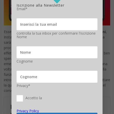
Iscrizione alla Newsletter
Email*
Essendo stata pensata soprattutto per gli
utenti più giovani
,
controlla la tua inbox per confermare l'iscrizione
Nome
Instagram ha fatto sapere che la funzione Prenditi una pausa
sarà notificata agli adolescenti, in modo tale che possano
procedere con l’
impostazione del promemoria
. I test
effettuati negli altri Paesi in cui la funzione è già attiva fanno ben
sperare anche per l’Italia: in base ai primi riscontri, infatti, è
Cognome
emerso che il 90% degli adolescenti rispetta il promemoria una
volta impostato. Prenditi una pausa va così ad aggiungersi alla
funzione di
Promemoria giornaliero
che era già stata
introdotta qualche tempo fa e che permette agli utenti di settare
la quantità di tempo che desiderano passare su Instagram nel
Privacy*
corso della giornata.
Accetto la
Privacy Policy