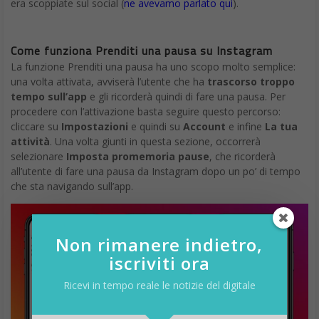
era scoppiate sul social (
ne avevamo parlato qui
).
Come funziona Prenditi una pausa su Instagram
La funzione Prenditi una pausa ha uno scopo molto semplice:
una volta attivata, avviserà l’utente che ha
trascorso troppo
tempo sull’app
e gli ricorderà quindi di fare una pausa. Per
procedere con l’attivazione basta seguire questo percorso:
cliccare su
Impostazioni
e quindi su
Account
e infine
La tua
attività
. Una volta giunti in questa sezione, occorrerà
selezionare
Imposta promemoria pause
, che ricorderà
all’utente di fare una pausa da Instagram dopo un po’ di tempo
che sta navigando sull’app.
Non rimanere indietro,
iscriviti ora
Ricevi in tempo reale le notizie del digitale