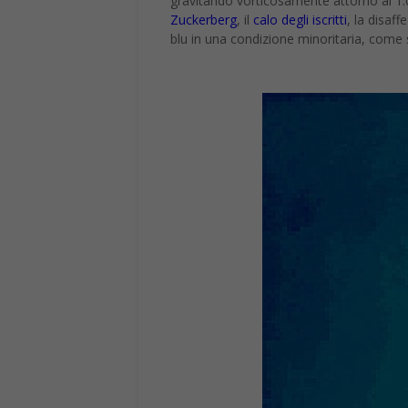
gravitando vorticosamente attorno ai 1.00
Zuckerberg
, il
calo degli iscritti
, la disaf
blu in una condizione minoritaria, come s