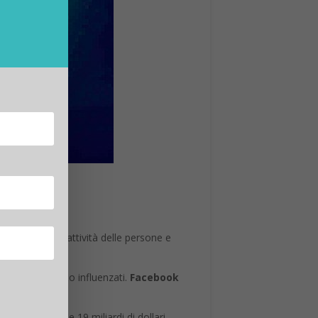
azione delle attività delle persone e
i, da cosa siamo influenzati.
Facebook
 qualcosa come 19 miliardi di dollari,