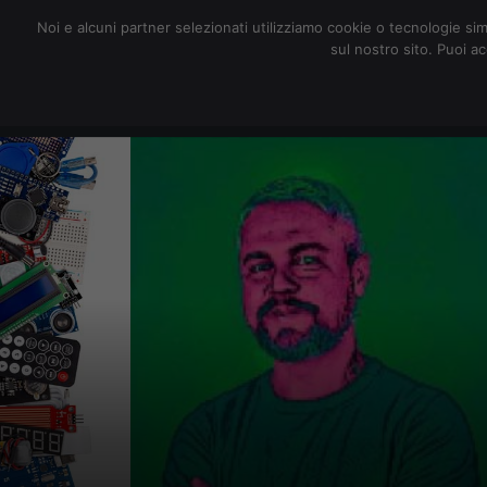
redazione@digitalic.it
Noi e alcuni partner selezionati utilizziamo cookie o tecnologie sim
sul nostro sito. Puoi a
Hardware & Software
D