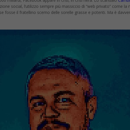
0 miliardi, Facebook appare in crisi, in crisi nera. Lo scandalo
Cambr
fezione social, l’utilizzo sempre più massiccio di “web privato” come la
e fosse il fratellino scemo delle sorelle grasse e potenti. Ma è davve