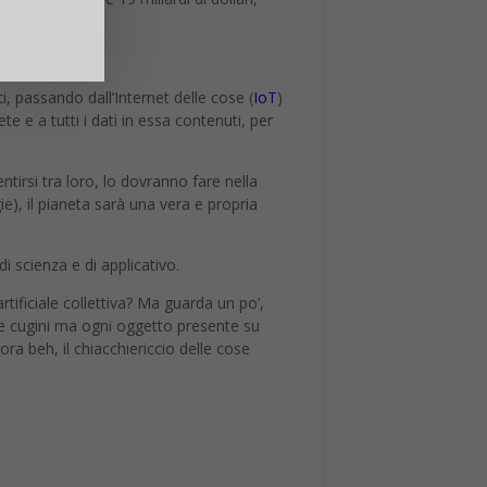
i, passando dall’Internet delle cose (
IoT
)
 e a tutti i dati in essa contenuti, per
ntirsi tra loro, lo dovranno fare nella
e), il pianeta sarà una vera e propria
scienza e di applicativo.
rtificiale collettiva? Ma guarda un po’,
zii e cugini ma ogni oggetto presente su
ora beh, il chiacchiericcio delle cose