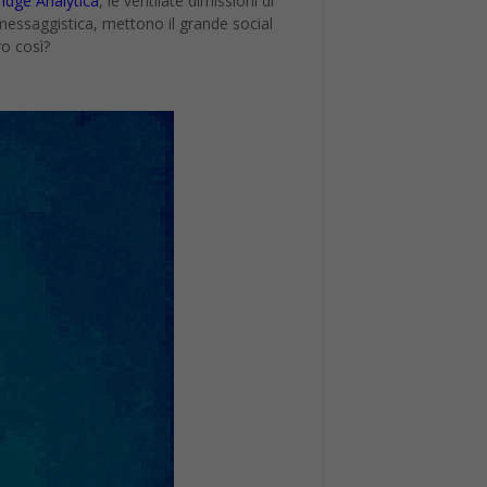
idge Analytica
, le ventilate dimissioni di
 messaggistica, mettono il grande social
ro così?