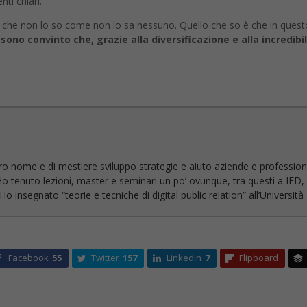
ti chiari.
ro che non lo so come non lo sa nessuno. Quello che so è che in q
 sono convinto che, grazie alla diversificazione e alla incredib
ro nome e di mestiere sviluppo strategie e aiuto aziende e profession
Ho tenuto lezioni, master e seminari un po’ ovunque, tra questi a IED, 
 insegnato “teorie e tecniche di digital public relation” all’Universit
Facebook
55
Twitter
157
LinkedIn
7
Flipboard