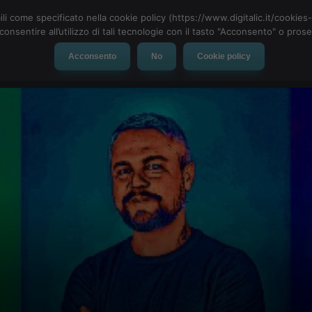
ili come specificato nella cookie policy (https://www.digitalic.it/cookie
cconsentire all’utilizzo di tali tecnologie con il tasto "Acconsento" o pro
Acconsento
No
Cookie policy
evice
Social Network
App
Automotive
Tech-News