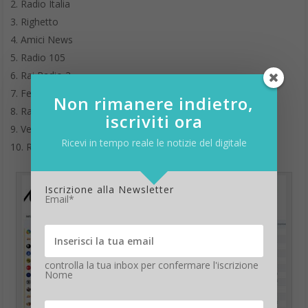
Radio Italia
Righetto
Amici News
Radio 105
Rai Radio 2
Festival di Sanremo
Non rimanere indietro,
Radio Deejay
iscriviti ora
Venere di Twitta
Ricevi in tempo reale le notizie del digitale
Radio Italia
Iscrizione alla Newsletter
Email*
controlla la tua inbox per confermare l'iscrizione
Nome