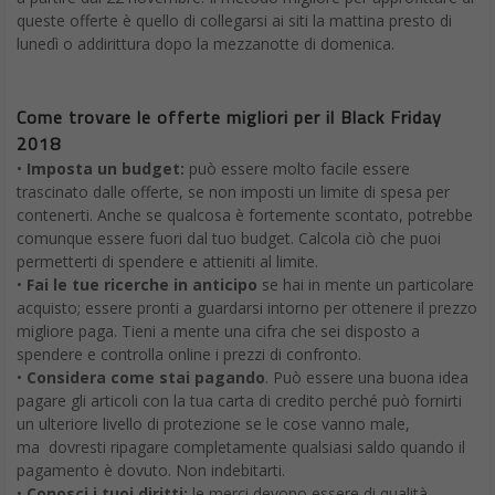
queste offerte è quello di collegarsi ai siti la mattina presto di
lunedì o addirittura dopo la mezzanotte di domenica.
Come trovare le offerte migliori per il Black Friday
2018
•
Imposta un budget:
può essere molto facile essere
trascinato dalle offerte, se non imposti un limite di spesa per
contenerti. Anche se qualcosa è fortemente scontato, potrebbe
comunque essere fuori dal tuo budget. Calcola ciò che puoi
permetterti di spendere e attieniti al limite.
•
Fai le tue ricerche in anticipo
se hai in mente un particolare
acquisto; essere pronti a guardarsi intorno per ottenere il prezzo
migliore paga. Tieni a mente una cifra che sei disposto a
spendere e controlla online i prezzi di confronto.
•
Considera come stai pagando
. Può essere una buona idea
pagare gli articoli con la tua carta di credito perché può fornirti
un ulteriore livello di protezione se le cose vanno male,
ma dovresti ripagare completamente qualsiasi saldo quando il
pagamento è dovuto. Non indebitarti.
•
Conosci i tuoi diritti:
le merci devono essere di qualità