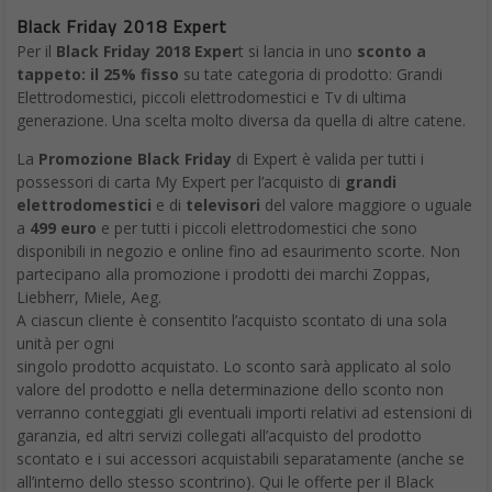
Black Friday 2018 Expert
Per il
Black Friday 2018 Exper
t si lancia in uno
sconto a
tappeto: il 25% fisso
su tate categoria di prodotto: Grandi
Elettrodomestici, piccoli elettrodomestici e Tv di ultima
generazione. Una scelta molto diversa da quella di altre catene.
La
Promozione Black Friday
di Expert è valida per tutti i
possessori di carta My Expert per l’acquisto di
grandi
elettrodomestici
e di
televisori
del valore maggiore o uguale
a
499 euro
e per tutti i piccoli elettrodomestici che sono
disponibili in negozio e online fino ad esaurimento scorte. Non
partecipano alla promozione i prodotti dei marchi Zoppas,
Liebherr, Miele, Aeg.
A ciascun cliente è consentito l’acquisto scontato di una sola
unità per ogni
singolo prodotto acquistato. Lo sconto sarà applicato al solo
valore del prodotto e nella determinazione dello sconto non
verranno conteggiati gli eventuali importi relativi ad estensioni di
garanzia, ed altri servizi collegati all’acquisto del prodotto
scontato e i sui accessori acquistabili separatamente (anche se
all’interno dello stesso scontrino). Qui le offerte per il Black