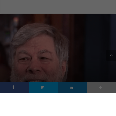
Steve Wozniak: “Steve
Jobs oggi sarebbe
orgoglioso di Apple”