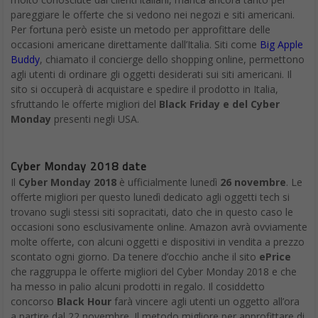
pareggiare le offerte che si vedono nei negozi e siti americani.
Per fortuna però esiste un metodo per approfittare delle
occasioni americane direttamente dall’Italia. Siti come
Big Apple
Buddy
, chiamato il concierge dello shopping online, permettono
agli utenti di ordinare gli oggetti desiderati sui siti americani. Il
sito si occuperà di acquistare e spedire il prodotto in Italia,
sfruttando le offerte migliori del
Black Friday e del Cyber
Monday
presenti negli USA.
Cyber Monday 2018 date
Il
Cyber Monday 2018
è ufficialmente lunedì
26 novembre
. Le
offerte migliori per questo lunedì dedicato agli oggetti tech si
trovano sugli stessi siti sopracitati, dato che in questo caso le
occasioni sono esclusivamente online. Amazon avrà ovviamente
molte offerte, con alcuni oggetti e dispositivi in vendita a prezzo
scontato ogni giorno. Da tenere d’occhio anche il sito
ePrice
che raggruppa le offerte migliori del Cyber Monday 2018 e che
ha messo in palio alcuni prodotti in regalo. Il cosiddetto
concorso
Black Hour
farà vincere agli utenti un oggetto all’ora
a partire dal 22 novembre. Il metodo migliore per approfittare di