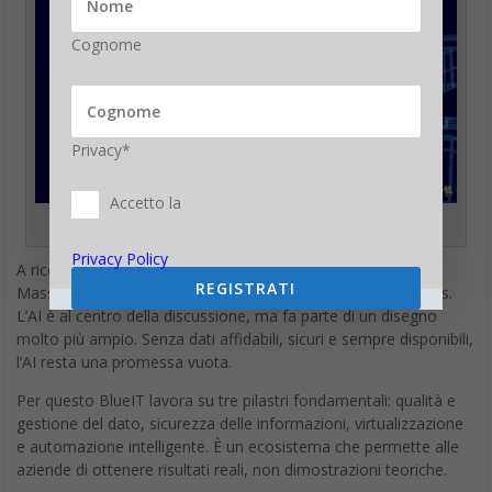
Cognome
Privacy*
Accetto la
Massimo Fasoli
Privacy Policy
A ricordare che l’intelligenza artificiale non vive nel vuoto è
REGISTRATI
Massimo Fasoli, responsabile della BU Technology Solutions.
L’AI è al centro della discussione, ma fa parte di un disegno
molto più ampio. Senza dati affidabili, sicuri e sempre disponibili,
l’AI resta una promessa vuota.
Per questo BlueIT lavora su tre pilastri fondamentali: qualità e
gestione del dato, sicurezza delle informazioni, virtualizzazione
e automazione intelligente. È un ecosistema che permette alle
aziende di ottenere risultati reali, non dimostrazioni teoriche.