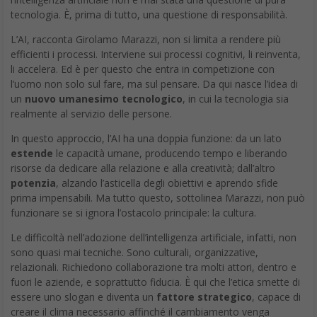
tecnologia. È, prima di tutto, una questione di responsabilità.
L’AI, racconta Girolamo Marazzi, non si limita a rendere più
efficienti i processi. Interviene sui processi cognitivi, li reinventa,
li accelera. Ed è per questo che entra in competizione con
l’uomo non solo sul fare, ma sul pensare. Da qui nasce l’idea di
un
nuovo umanesimo tecnologico
, in cui la tecnologia sia
realmente al servizio delle persone.
In questo approccio, l’AI ha una doppia funzione: da un lato
estende
le capacità umane, producendo tempo e liberando
risorse da dedicare alla relazione e alla creatività; dall’altro
potenzia
, alzando l’asticella degli obiettivi e aprendo sfide
prima impensabili. Ma tutto questo, sottolinea Marazzi, non può
funzionare se si ignora l’ostacolo principale: la cultura.
Le difficoltà nell’adozione dell’intelligenza artificiale, infatti, non
sono quasi mai tecniche. Sono culturali, organizzative,
relazionali. Richiedono collaborazione tra molti attori, dentro e
fuori le aziende, e soprattutto fiducia. È qui che l’etica smette di
essere uno slogan e diventa un
fattore strategico
, capace di
creare il clima necessario affinché il cambiamento venga