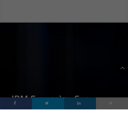
IBM Sovereign Core:
quando il cloud sovrano
diventa una scelta