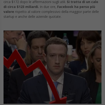
circa $172 dopo le affermazioni sugli utili.
Si tratta di un calo
di circa $123 miliardi.
In due ore,
Facebook ha perso più
valore
rispetto al valore complessivo della maggior parte delle
startup e anche delle aziende quotate.