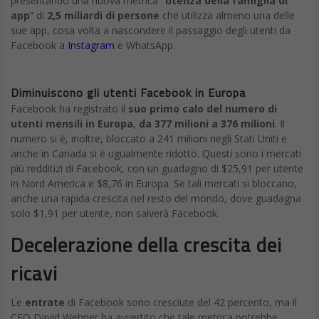
presentando una nuova metrica
“utenza della famiglia di
app
” di
2,5 miliardi di persone
che utilizza almeno una delle
sue app, cosa volta a nascondere il passaggio degli utenti da
Facebook a
Instagram
e WhatsApp.
Diminuiscono gli utenti Facebook in Europa
Facebook ha registrato il
suo primo calo del numero di
utenti mensili in Europa
,
da 377 milioni a 376 milioni
. Il
numero si è, inoltre, bloccato a 241 milioni negli Stati Uniti e
anche in Canada si è ugualmente ridotto. Questi sono i mercati
più redditizi di Facebook, con un guadagno di $25,91 per utente
in Nord America e $8,76 in Europa. Se tali mercati si bloccano,
anche una rapida crescita nel resto del mondo, dove guadagna
solo $1,91 per utente, non salverà Facebook.
Decelerazione della crescita dei
ricavi
Le
entrate
di Facebook sono cresciute del 42 percento, ma il
CFO David Wehner ha avvertito che tale metrica potrebbe