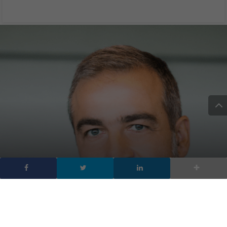
Michele Lamartina è Vice
President Channel di CA
Technologies Emea