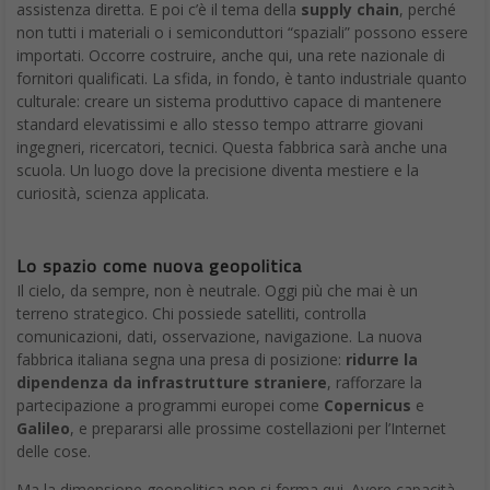
assistenza diretta. E poi c’è il tema della
supply chain
, perché
non tutti i materiali o i semiconduttori “spaziali” possono essere
importati. Occorre costruire, anche qui, una rete nazionale di
fornitori qualificati. La sfida, in fondo, è tanto industriale quanto
culturale: creare un sistema produttivo capace di mantenere
standard elevatissimi e allo stesso tempo attrarre giovani
ingegneri, ricercatori, tecnici. Questa fabbrica sarà anche una
scuola. Un luogo dove la precisione diventa mestiere e la
curiosità, scienza applicata.
Lo spazio come nuova geopolitica
Il cielo, da sempre, non è neutrale. Oggi più che mai è un
terreno strategico. Chi possiede satelliti, controlla
comunicazioni, dati, osservazione, navigazione. La nuova
fabbrica italiana segna una presa di posizione:
ridurre la
dipendenza da infrastrutture straniere
, rafforzare la
partecipazione a programmi europei come
Copernicus
e
Galileo
, e prepararsi alle prossime costellazioni per l’Internet
delle cose.
Ma la dimensione geopolitica non si ferma qui. Avere capacità