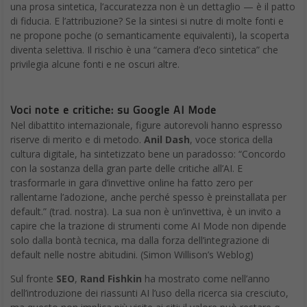
una prosa sintetica, l’accuratezza non è un dettaglio — è il patto
di fiducia. E l’attribuzione? Se la sintesi si nutre di molte fonti e
ne propone poche (o semanticamente equivalenti), la scoperta
diventa selettiva. Il rischio è una “camera d’eco sintetica” che
privilegia alcune fonti e ne oscuri altre.
Voci note e critiche: su Google AI Mode
Nel dibattito internazionale, figure autorevoli hanno espresso
riserve di merito e di metodo.
Anil Dash
, voce storica della
cultura digitale, ha sintetizzato bene un paradosso: “Concordo
con la sostanza della gran parte delle critiche all’AI. E
trasformarle in gara d’invettive online ha fatto zero per
rallentarne l’adozione, anche perché spesso è preinstallata per
default.” (trad. nostra). La sua non è un’invettiva, è un invito a
capire che la trazione di strumenti come AI Mode non dipende
solo dalla bontà tecnica, ma dalla forza dell’integrazione di
default nelle nostre abitudini. (Simon Willison’s Weblog)
Sul fronte
SEO
,
Rand Fishkin
ha mostrato come nell’anno
dell’introduzione dei riassunti AI l’uso della ricerca sia cresciuto,