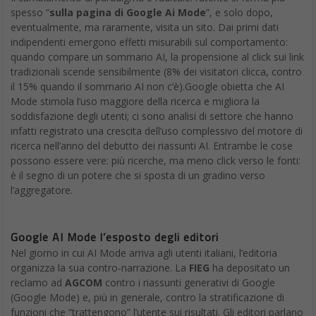
spesso “
sulla pagina di Google Ai Mode
”, e solo dopo,
eventualmente, ma raramente, visita un sito. Dai primi dati
indipendenti emergono effetti misurabili sul comportamento:
quando compare un sommario AI, la propensione al click sui link
tradizionali scende sensibilmente (8% dei visitatori clicca, contro
il 15% quando il sommario AI non c’è).Google obietta che AI
Mode stimola l’uso maggiore della ricerca e migliora la
soddisfazione degli utenti; ci sono analisi di settore che hanno
infatti registrato una crescita dell’uso complessivo del motore di
ricerca nell’anno del debutto dei riassunti AI. Entrambe le cose
possono essere vere: più ricerche, ma meno click verso le fonti:
è il segno di un potere che si sposta di un gradino verso
l’aggregatore.
Google AI Mode l’esposto degli editori
Nel giorno in cui AI Mode arriva agli utenti italiani, l’editoria
organizza la sua contro-narrazione. La
FIEG
ha depositato un
reclamo ad
AGCOM
contro i riassunti generativi di Google
(Google Mode) e, più in generale, contro la stratificazione di
funzioni che “trattengono” l’utente sui risultati. Gli editori parlano