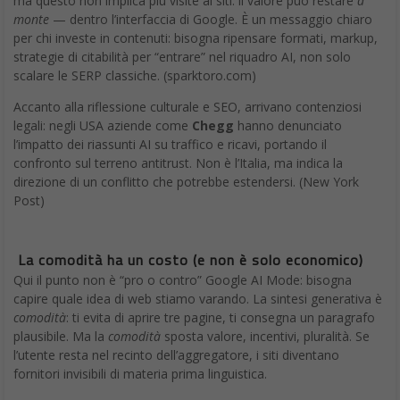
ma questo non implica più visite ai siti: il valore può restare
a
monte
— dentro l’interfaccia di Google. È un messaggio chiaro
per chi investe in contenuti: bisogna ripensare formati, markup,
strategie di citabilità per “entrare” nel riquadro AI, non solo
scalare le SERP classiche. (sparktoro.com)
Accanto alla riflessione culturale e SEO, arrivano contenziosi
legali: negli USA aziende come
Chegg
hanno denunciato
l’impatto dei riassunti AI su traffico e ricavi, portando il
confronto sul terreno antitrust. Non è l’Italia, ma indica la
direzione di un conflitto che potrebbe estendersi. (New York
Post)
La comodità ha un costo (e non è solo economico)
Qui il punto non è “pro o contro” Google AI Mode: bisogna
capire quale idea di web stiamo varando. La sintesi generativa è
comodità
: ti evita di aprire tre pagine, ti consegna un paragrafo
plausibile. Ma la
comodità
sposta valore, incentivi, pluralità. Se
l’utente resta nel recinto dell’aggregatore, i siti diventano
fornitori invisibili di materia prima linguistica.