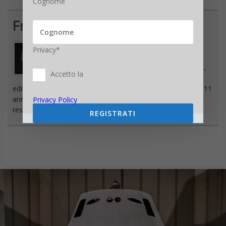
Cognome
Francesco Marino
Privacy*
Giornalista esperto di tecnologia, da oltre 20
anni si occupa di innovazione, mondo digitale,
Accetto la
hardware, software e social. È stato direttore
editoriale della rivista scientifica Newton e ha lavorato per 11
anni al Gruppo Sole 24 Ore. È il fondatore e direttore
Privacy Policy
responsabile di Digitalic
REGISTRATI