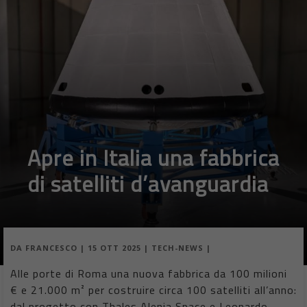
Apre in Italia una fabbrica
di satelliti d’avanguardia
DA
FRANCESCO
|
15 OTT 2025
|
TECH-NEWS
|
Alle porte di Roma una nuova fabbrica da 100 milioni
€ e 21.000 m² per costruire circa 100 satelliti all’anno:
dal progetto con Thales Alenia Space e Leonardo