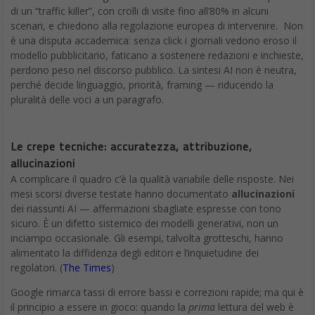
di un “traffic killer”, con crolli di visite fino all’80% in alcuni
scenari, e chiedono alla regolazione europea di intervenire. Non
è una disputa accademica: senza click i giornali vedono eroso il
modello pubblicitario, faticano a sostenere redazioni e inchieste,
perdono peso nel discorso pubblico. La sintesi AI non è neutra,
perché decide linguaggio, priorità, framing — riducendo la
pluralità delle voci a un paragrafo.
Le crepe tecniche: accuratezza, attribuzione,
allucinazioni
A complicare il quadro c’è la qualità variabile delle risposte. Nei
mesi scorsi diverse testate hanno documentato
allucinazioni
dei riassunti AI — affermazioni sbagliate espresse con tono
sicuro. È un difetto sistemico dei modelli generativi, non un
inciampo occasionale. Gli esempi, talvolta grotteschi, hanno
alimentato la diffidenza degli editori e l’inquietudine dei
regolatori. (
The Times
)
Google rimarca tassi di errore bassi e correzioni rapide; ma qui è
il principio a essere in gioco: quando la
prima
lettura del web è