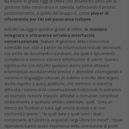
da essere in grado oggi di offrire uno strumento unico per la
gestione della conoscenza in azienda, rafforzando il proprio
posizionamento, e quello del Gruppo E, come
player di
riferimento per l’AI nel panorama italiano
.
AISURU da oggi è quindi in grado di offrire,
in maniera
integrata e attraverso un’unica interfaccia
conversazionale
, feature di gestione della conoscenza
aziendale non solo a partire da informazioni testuali discorsive,
ma anche da documenti e database, dai quali è tipicamente
complesso e oneroso estrarre informazioni di valore. Questo
significa che con AISURU qualsiasi utente potrà ottenere
informazioni assolutamente precise e attendibili interrogando il
sistema in linguaggio naturale (in italiano o molte altre lingue)
anche rispetto a query analitiche, che mettono in estrema
difficoltà i sistemi di AI conversazionali tradizionali. Si potranno
ad esempio ricevere risposte affidabili a domande complesse
relativamente a qualsiasi ambito aziendale, quali: “Crea un
elenco dei fornitori in base agli articoli ricevuti e le non
conformità aperte”, “In quali date e quali sono i stati i
componenti di tubisteria acquistati negli ultimi tre mesi?”, “Quali
dipendenti hanno avuto esperienza nella costruzione di ponti