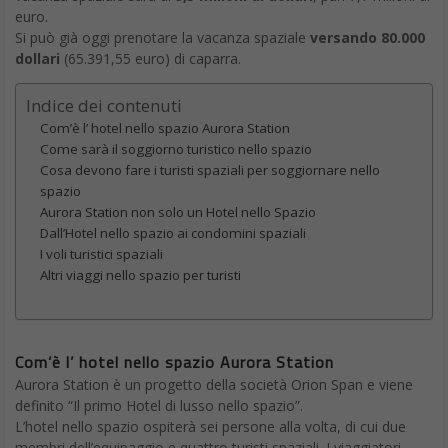
euro.
Si può già oggi prenotare la vacanza spaziale
versando 80.000
dollari
(65.391,55 euro) di caparra.
Indice dei contenuti
Com’è l’ hotel nello spazio Aurora Station
Come sarà il soggiorno turistico nello spazio
Cosa devono fare i turisti spaziali per soggiornare nello
spazio
Aurora Station non solo un Hotel nello Spazio
Dall’Hotel nello spazio ai condomini spaziali
I voli turistici spaziali
Altri viaggi nello spazio per turisti
Com’è l’ hotel nello spazio Aurora Station
Aurora Station è un progetto della società Orion Span e viene
definito “Il primo Hotel di lusso nello spazio”.
L’hotel nello spazio ospiterà sei persone alla volta, di cui due
membri dell’equipaggio e quattro turisti spaziali. I viaggiatori