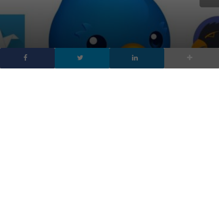
Twitter bloccherà i client
di terze parti, dal 19
giugno
DA
FRANCESCO MARINO
|
7 APR 2018
|
TECH-NEWS
|
dal 19 giugno Twitter bloccherà i client di terze parti,
tutte le app non ufficiali insomma non avranno più
accesso al social. È la conseguenza dell’interruzione
degli streaming service nelle API di Twitter.
Presto
Twitter bloccherà i client di terze parti,
tutti i client