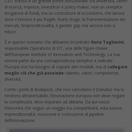
L’EIT stesso è un grande ponte istituzionale: tra università, centri
di ricerca, imprese, investitori e policy maker, non un semplice
erogatore di fondi, ma un costruttore di ecosistemi, che lavora
dove il terreno è più fragile: l’early stage, la frammentazione dei
mercati, l’imprenditorialità, il gender gap che ancora non si
riduce.
È in questo scenario che abbiamo incontrato
Ilaria Tagliavini
,
responsabile Operations di EIT, una delle figure chiave
dell’European Institute of Innovation and Technology. La sua
visione parte da una consapevolezza semplice e radicale:
l’Europa non ha bisogno di copiare altri modelli, ma di
collegare
meglio ciò che già possiede
: talento, valori, competenze,
diversità.
Come i ponti di Budapest, che non cancellano il Danubio ma lo
rendono attraversabile, l’innovazione europea non deve negare
la complessità, deve imparare ad abitarla. Da qui nasce
l’intervista che segue: un viaggio tra competitività, educazione,
imprenditorialità, inclusione e costruzione di pipeline
dell’innovazione.