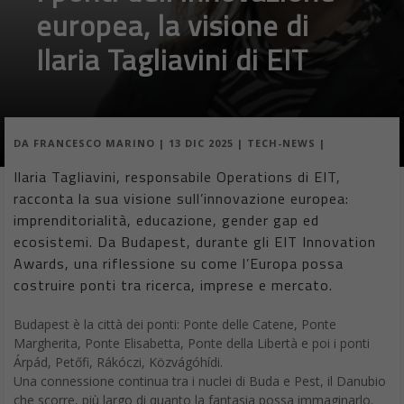
europea, la visione di
Ilaria Tagliavini di EIT
DA
FRANCESCO MARINO
|
13 DIC 2025
|
TECH-NEWS
|
Ilaria Tagliavini, responsabile Operations di EIT,
racconta la sua visione sull’innovazione europea:
imprenditorialità, educazione, gender gap ed
ecosistemi. Da Budapest, durante gli EIT Innovation
Awards, una riflessione su come l’Europa possa
costruire ponti tra ricerca, imprese e mercato.
Budapest è la città dei ponti: Ponte delle Catene, Ponte
Margherita, Ponte Elisabetta, Ponte della Libertà e poi i ponti
Árpád, Petőfi, Rákóczi, Közvágóhídi.
Una connessione continua tra i nuclei di Buda e Pest, il Danubio
che scorre, più largo di quanto la fantasia possa immaginarlo.