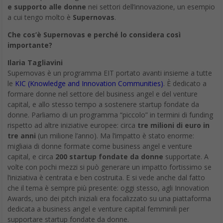
e supporto alle donne
nei settori dell’innovazione, un esempio
a cui tengo molto è
Supernovas
.
Che cos’è Supernovas e perché lo considera così
importante?
Ilaria Tagliavini
Supernovas è un programma EIT portato avanti insieme a tutte
le
KIC (Knowledge and Innovation Communities)
. È dedicato a
formare donne nel settore del business angel e del venture
capital, e allo stesso tempo a sostenere startup fondate da
donne. Parliamo di un programma “piccolo” in termini di funding
rispetto ad altre iniziative europee: circa
tre milioni di euro in
tre anni
(un milione l’anno). Ma l’impatto è stato enorme:
migliaia di donne formate come business angel e venture
capital, e circa
200 startup fondate da donne
supportate. A
volte con pochi mezzi si può generare un impatto fortissimo se
l’iniziativa è centrata e ben costruita. E si vede anche dal fatto
che il tema è sempre più presente: oggi stesso, agli Innovation
Awards, uno dei pitch iniziali era focalizzato su una piattaforma
dedicata a business angel e venture capital femminili per
supportare startup fondate da donne.