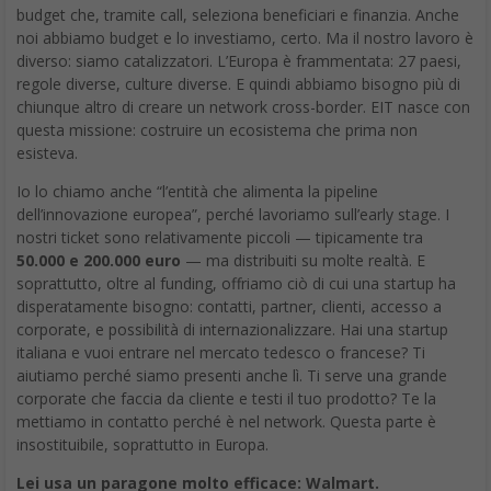
budget che, tramite call, seleziona beneficiari e finanzia. Anche
noi abbiamo budget e lo investiamo, certo. Ma il nostro lavoro è
diverso: siamo catalizzatori. L’Europa è frammentata: 27 paesi,
regole diverse, culture diverse. E quindi abbiamo bisogno più di
chiunque altro di creare un network cross-border. EIT nasce con
questa missione: costruire un ecosistema che prima non
esisteva.
Io lo chiamo anche “l’entità che alimenta la pipeline
dell’innovazione europea”, perché lavoriamo sull’early stage. I
nostri ticket sono relativamente piccoli — tipicamente tra
50.000 e 200.000 euro
— ma distribuiti su molte realtà. E
soprattutto, oltre al funding, offriamo ciò di cui una startup ha
disperatamente bisogno: contatti, partner, clienti, accesso a
corporate, e possibilità di internazionalizzare. Hai una startup
italiana e vuoi entrare nel mercato tedesco o francese? Ti
aiutiamo perché siamo presenti anche lì. Ti serve una grande
corporate che faccia da cliente e testi il tuo prodotto? Te la
mettiamo in contatto perché è nel network. Questa parte è
insostituibile, soprattutto in Europa.
Lei usa un paragone molto efficace: Walmart.