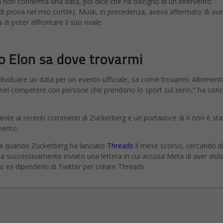
 non conferma una data, poi dice che ha bisogno di un intervento
 di prova nel mio cortile). Musk, in precedenza, aveva affermato di ave
di poter affrontare il suo rivale.
io Elon sa dove trovarmi
ividuare un data per un evento ufficiale, sa come trovarmi. Altrimenti
nel competere con persone che prendono lo sport sul serio,” ha con
nte ai recenti commenti di Zuckerberg e un portavoce di X non è sta
mento.
cesa quando Zuckerberg ha lanciato
Threads
il mese scorso, cercando d
a successivamente inviato una lettera in cui accusa Meta di aver viola
to ex dipendenti di Twitter per creare Threads.