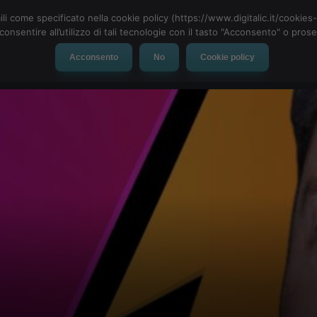
ili come specificato nella cookie policy (https://www.digitalic.it/cookie
cconsentire all’utilizzo di tali tecnologie con il tasto "Acconsento" o pro
Acconsento
No
Cookie policy
evice
Social Network
App
Automotive
Tech-News