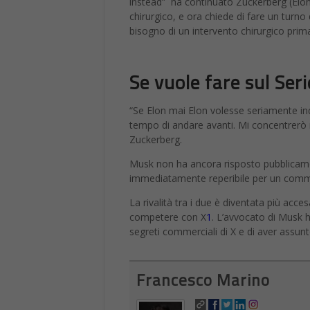
instead” ha continuato Zuckerberg (Elon
chirurgico, e ora chiede di fare un turno
bisogno di un intervento chirurgico prima 
Se vuole fare sul Ser
“Se Elon mai Elon volesse seriamente ind
tempo di andare avanti. Mi concentrerò 
Zuckerberg.
Musk non ha ancora risposto pubblicame
immediatamente reperibile per un com
La rivalità tra i due è diventata più ac
competere con X
1
. L’avvocato di Musk h
segreti commerciali di X e di aver assun
Francesco Marino