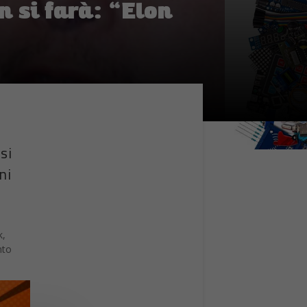
 si farà: “Elon
si
ni
k,
nto