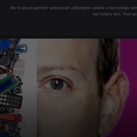
redazione@digitalic.it
Noi e alcuni partner selezionati utilizziamo cookie o tecnologie sim
sul nostro sito. Puoi a
Hardware & Software
D