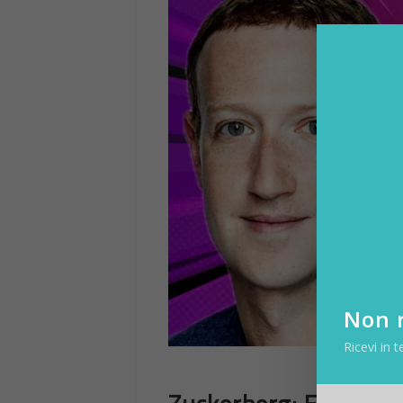
Non r
Ricevi in t