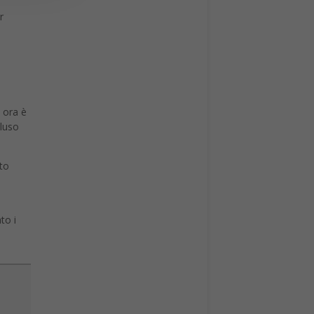
r
 ora è
cluso
to
i
to i