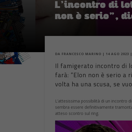
L’incontro di l
non è serio”, d
DA
FRANCESCO MARINO
|
14 AGO 2023
Il famigerato incontro di
farà: “Elon non è serio a
volta ha una scusa, se vuo
L’attesissima possibilità di un incontro 
sembra essere definitivamente tramontat
atteso scontro sul ring.