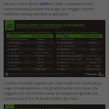
Ma non è tutto giochi:
Netflix
e Tinder continuano la loro
impressionante posizione fra le app con maggior incasso
nell’ultimo ranking mondiale di App Annie.
Il nostro insaziabile appetito per i dati mobili non mostra alcun
segno di rallentamento, con gli ultimi numeri di Ericsson che
suggeriscono che l’utente medio di smartphone globale ora
consuma più di 3,8 GB di dati mobili ogni mese.