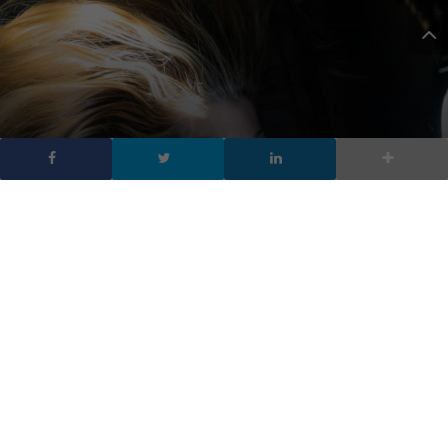
Le immagini mozzafiato
del Polaris Dawn
DA
FRANCESCO
|
29 SET 2024
|
TECH-NEWS
|
L’equipaggio Polaris Dawn ha condiviso nuove
immagini mozzafiato dalla storica missione spaziale
commerciale