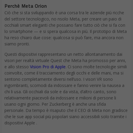
Perchè Meta Orion
Ciò che si sta sviluppando è una corsa tra le aziende più ricche
del settore tecnologico, no nsolo Meta, per creare un paio di
occhiali smart eleganti che possano fare tutto ciò che si fa con
lo smartphone — e si spera qualcosa in più. Il prototipo di Meta
ha reso chiaro due cose: qualcosa si può fare, ma ancora non
siamo pronti.
Questi dispositivi rappresentano un netto allontanamento dai
visori per realtà virtuale Quest che Meta ha promosso per anni,
e allo stesso
Vision Pro di Apple
. Ci sono molte tecnologie simili
coinvolte, come il tracciamento degli occhi e delle mani, ma si
sentono completamente diversi nell’uso. I visori VR sono
ingombranti, scomodi da indossare e fanno venire la nausea a
chi li usa. Gli occhiali da sole e da vista, d’altro canto, sono
relativamente piacevoli da indossare e milioni di persone li
usano ogni giorno. Per Zuckerberg è anche una sfida
personale. Da tempo è risaputo che il CEO di Meta non gradisce
che le sue app social più popolari siano accessibili solo tramite i
dispositivi Apple .