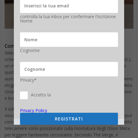
controlla la tua inbox per confermare l'iscrizione
Nome
Come funzionano i Meta Orion
Cognome
Meta ha spiegato che gli occhiali Orion dispongono di uno
schermo trasparente fatto di microLED e carburo di silicio (SiC),
un materiale raramente usato nei dispositivi elettronici di uso
quotidiano. È stato sviluppato specificamente per la realtà
aumentata. Alcuni super VIP, delle Celebrità vicino a Meta hanno
Privacy*
elogiato il contrasto e la qualità delle immagini. Gli occhiali Meta
Orion sono dotati di schermo trasparente, unità di elaborazione
Accetto la
e braccialetto.
Il sistema di tracciamento del movimento, necessario per
Privacy Policy
visualizzare elementi 3D sullo schermo, utilizza più punti di input
REGISTRATI
come la posizione degli occhi e il tracciamento della testa. Sette
telecamere sono posizionate sulla montatura degli Orion Meta
per leggere l’ambiente circostante. Secondo The Verge, il