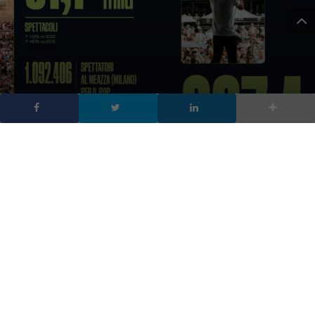
Rapporto SIAE 2023:
l’analisi sullo stato dello
Spettacolo in Italia
DA
FRANCESCO
|
19 LUG 2024
|
TECH-NEWS
,
TV
|
Il Rapporto SIAE 2023 analizza il rilancio post-
pandemico dello spettacolo in Italia, evidenziando una
crescita del 14% negli eventi, disparità regionali e