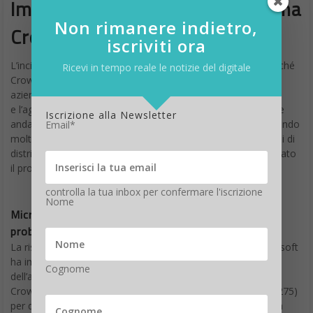
Impatto e diffusione del problema
Non rimanere indietro,
Crowdstrike
iscriviti ora
L’incidente ha avuto un impatto particolarmente severo perché
Ricevi in tempo reale le notizie del digitale
CrowdStrike Falcon è ampiamente utilizzato in ambienti
aziendali e governativi.
e l’aggiornamento Microsoft, con cui il software CrowdStrike
Iscrizione alla Newsletter
andava in cloflitto, era stato classificato come critico, portando
Email*
molte organizzazioni ad applicarlo rapidamente, poi i sistemi di
distribuzione automatica degli aggiornamenti hanno propagato
il problema rapidamente su larga scala.
controlla la tua inbox per confermare l'iscrizione
Nome
Microsoft down, come è stato risolto il
problema CrowdStrike
La risposta all’incidente è stata rapida ma complessa: Microsoft
ha immediatamente sospeso la distribuzione
Cognome
dell’aggiornamento KB5095872.
CrowdStrike ha rilasciato una patch d’emergenza (7.45.1-15275)
per disabilitare temporaneamente le nuove funzionalità AI in