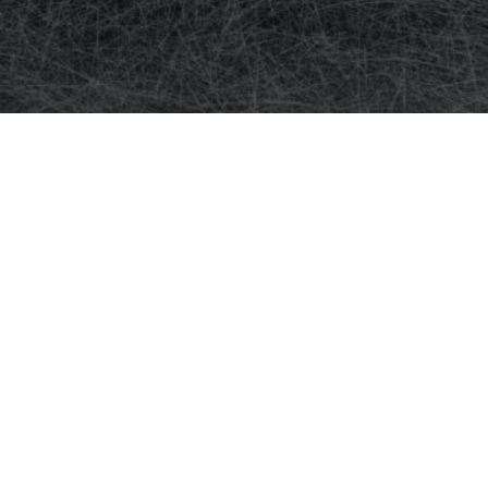
tica: la mappa 3D più dett
|
EVENTI DIGITALIC
,
TECH-NEWS
|