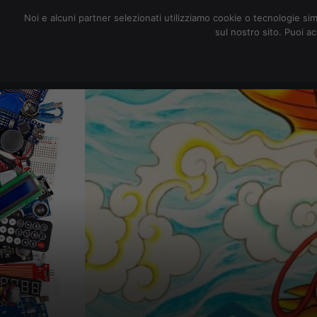
redazione@digitalic.it
Noi e alcuni partner selezionati utilizziamo cookie o tecnologie sim
sul nostro sito. Puoi a
Hardware & Software
D