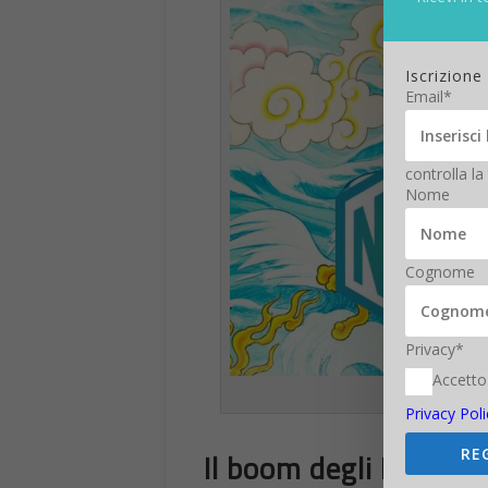
Iscrizione
Email*
controlla la
Nome
Cognome
Privacy*
Accetto
NF
Privacy Poli
RE
Il boom degli Nft