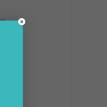
ain:
oin con
ca nel
u
sta per