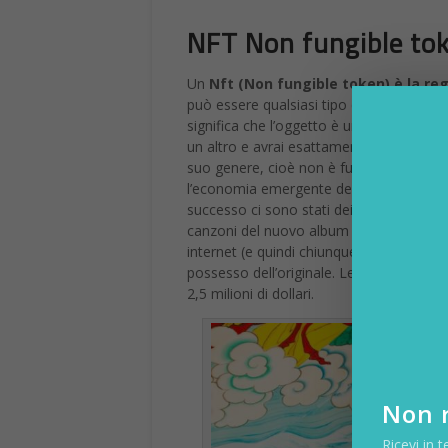
NFT Non fungible tok
Un
Nft (Non fungible token),è la reg
può essere qualsiasi tipo di media inclus
significa che l’oggetto è unico, rendendo
un altro e avrai esattamente la stessa c
suo genere, cioè non è fungibile. In brev
l’economia emergente degli oggetti da coll
successo ci sono stati dei meme come q
canzoni del nuovo album della band King
internet (e quindi chiunque può salvarli 
possesso dell’originale. Le spese più rec
2,5 milioni di dollari.
Non r
Ricevi in t