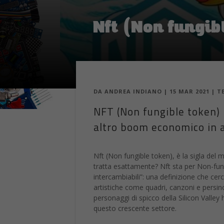
Nft (Non fungib
DA
ANDREA INDIANO
|
15 MAR 2021
|
T
NFT (Non fungible token) l
altro boom economico in a
Nft (Non fungible token), è la sigla del
tratta esattamente? Nft sta per Non-fun
intercambiabili”: una definizione che ce
artistiche come quadri, canzoni e persin
personaggi di spicco della Silicon Valle
questo crescente settore.