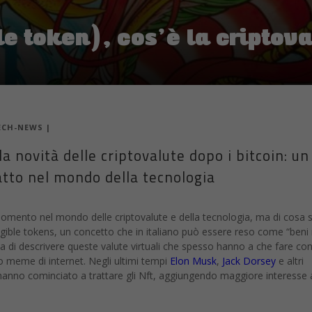
le token), cos’è la criptova
ECH-NEWS
|
a novità delle criptovalute dopo i bitcoin: un
tto nel mondo della tecnologia
 momento nel mondo delle criptovalute e della tecnologia, ma di cosa s
gible tokens, un concetto che in italiano può essere reso come “beni
rca di descrivere queste valute virtuali che spesso hanno a che fare co
o meme di internet. Negli ultimi tempi
Elon Musk
,
Jack Dorsey
e altri
y hanno cominciato a trattare gli Nft, aggiungendo maggiore interesse 