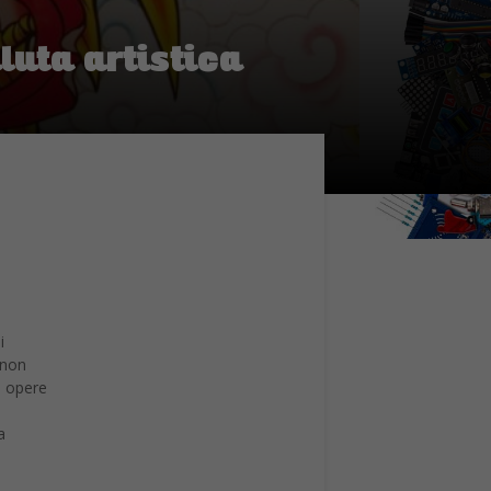
luta artistica
i
 non
n opere
a