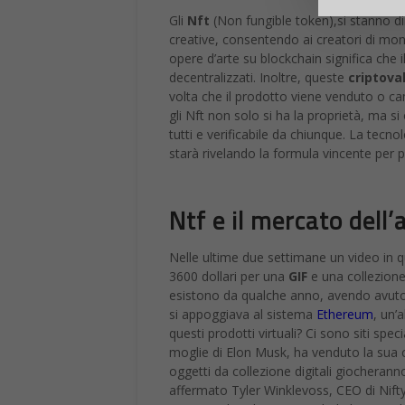
Gli
Nft
(Non fungible token),si stanno di
creative, consentendo ai creatori di mone
opere d’arte su blockchain significa che 
decentralizzati. Inoltre, queste
criptova
volta che il prodotto viene venduto o ca
gli Nft non solo si ha la proprietà, ma s
tutti e verificabile da chiunque. La tecno
starà rivelando la formula vincente per p
Ntf e il mercato dell’
Nelle ultime due settimane un video in q
3600 dollari per una
GIF
e una collezione 
esistono da qualche anno, avendo avuto
si appoggiava al sistema
Ethereum
, un’
questi prodotti virtuali? Ci sono siti s
moglie di Elon Musk, ha venduto la sua coll
oggetti da collezione digitali giocheran
affermato Tyler Winklevoss, CEO di Nifty