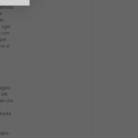
ttività
re
ti
e ogni
i con
 per
aso si
pagato
 Nft
ain che
o
ntante
i
ripto-