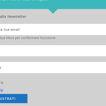
 alla Newsletter
 tua inbox per confermare l'iscrizione
 la
T (Non fungible token) la nuova criptovaluta
cy
GISTRATI