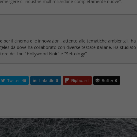
l’emergere di industrie multimiliardarie completamente nuove”.
e per il cinema e le innovazioni, attento alle tematiche ambientali, ha
geles da dove ha collaborato con diverse testate italiane. Ha studiato
ore dei libri "Hollywood Noir" e "Settology".
Twitter
46
LinkedIn
5
Flipboard
Buffer
0