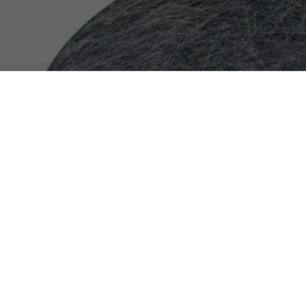
Una mappa galat
galassia
DA
FRANCESCO MARINO
|
14 MAR 2021