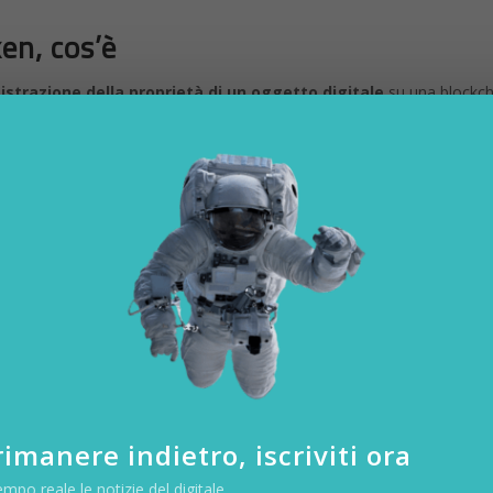
en, cos’è
istrazione della proprietà di un oggetto digitale
su una blockch
i arte, video, musica, gif, giochi, testo e meme. La parte non fungibile
lo insostituibile. “Ad esempio, un
bitcoin
è fungibile: scambia un bitc
osa – spiega il sito The Verge – una carta
collezionabile
invece è uni
e, gli Nft aiutano a dimostrare l’autenticità e la proprietà, alimentando
ezione digitali e dei beni virtuali”. Per questo fra gli Nft di maggiore
uello di
Nyan Cat
, dei video di azioni di basket Nba e persino alcune
s of Leon. Anche se questi elementi sono disponibili gratuitamente s
sul proprio computer), grazie alla nuova criptovaluta si può prendere
enti sono milionarie: il primo tweet di Jack Dorsey è stato messo all’a
imanere indietro, iscriviti ora
empo reale le notizie del digitale