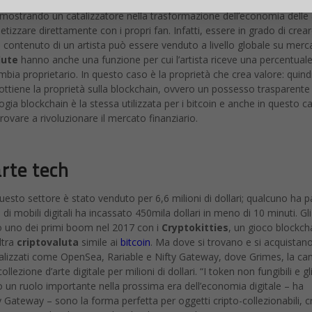
mostrando un catalizzatore nella trasformazione dell’economia delle a
tizzare direttamente con i propri fan. Infatti, essere in grado di crea
il contenuto di un artista può essere venduto a livello globale su merca
lute
hanno anche una funzione per cui l’artista riceve una percentual
mbia proprietario. In questo caso è la proprietà che crea valore: quind
i ottiene la proprietà sulla blockchain, ovvero un possesso trasparente
logia blockchain è la stessa utilizzata per i bitcoin e anche in questo c
rovare a rivoluzionare il mercato finanziario.
arte tech
uesto settore è stato venduto per 6,6 milioni di dollari; qualcuno ha 
di mobili digitali ha incassato 450mila dollari in meno di 10 minuti. Gli
 uno dei primi boom nel 2017 con i
Cryptokitties
, un gioco blockch
altra
criptovaluta
simile ai
bitcoin
. Ma dove si trovano e si acquistan
pecializzati come OpenSea, Rariable e Nifty Gateway, dove Grimes, la ca
ezione d’arte digitale per milioni di dollari. “I token non fungibili e gl
no un ruolo importante nella prossima era dell’economia digitale – ha
 Gateway – sono la forma perfetta per oggetti cripto-collezionabili, c