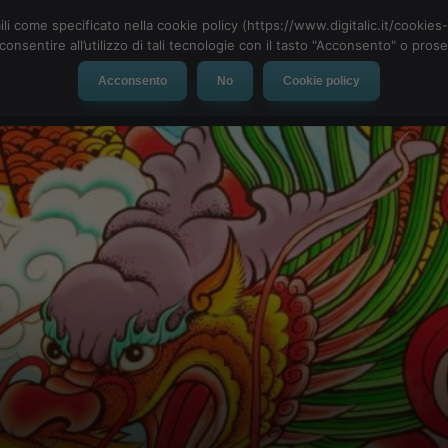
ili come specificato nella cookie policy (https://www.digitalic.it/cookie
cconsentire all’utilizzo di tali tecnologie con il tasto "Acconsento" o pro
Acconsento
No
Cookie policy
evice
Social Network
App
Automotive
Tech-News