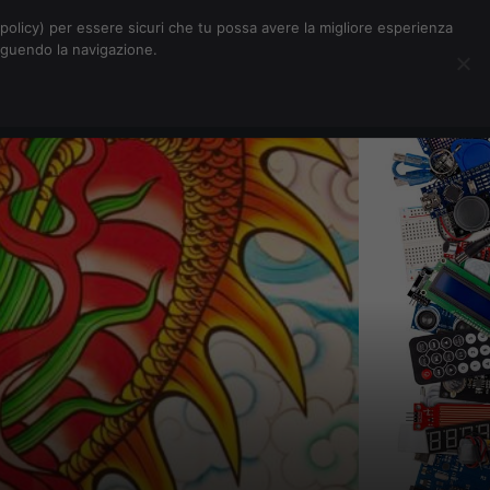
Chi siamo
Contatti
Pubblicità
s-policy) per essere sicuri che tu possa avere la migliore esperienza
seguendo la navigazione.
Eventi Digitalic
Cerca