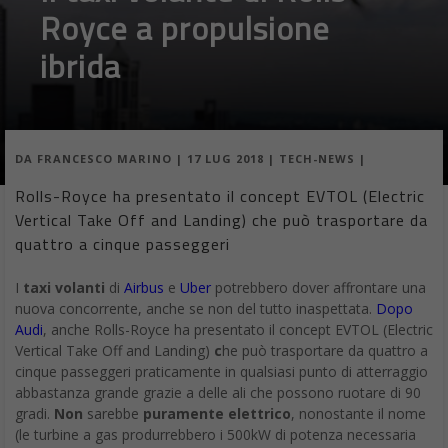
Royce a propulsione
ibrida
DA
FRANCESCO MARINO
|
17 LUG 2018
|
TECH-NEWS
|
Rolls-Royce ha presentato il concept EVTOL (Electric
Vertical Take Off and Landing) che può trasportare da
quattro a cinque passeggeri
I
taxi volanti
di
Airbus
e
Uber
potrebbero dover affrontare una
nuova concorrente, anche se non del tutto inaspettata.
Dopo
Audi
, anche Rolls-Royce ha presentato il concept EVTOL (Electric
Vertical Take Off and Landing)
c
he può trasportare da quattro a
cinque passeggeri praticamente in qualsiasi punto di atterraggio
abbastanza grande grazie a delle ali che possono ruotare di 90
gradi.
Non
sarebbe
puramente elettrico
, nonostante il nome
(le turbine a gas produrrebbero i 500kW di potenza necessaria