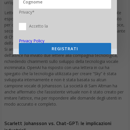
un’opera del 2013.
Privacy*
Letteralmente infuriata, Scarlett Johansson si è pubblicamente
esposta per costringere OpenAI a spiegare il metodo adottato
per creare quella che lei ritiene una copia digitale della sua voce,
Accetto la
secondo Scarlett Johansson la voce di “Sky”, la versione parlante
di Chat-GPT sarbbe in realtà il campionamento della voce
Privacy Policy
dell’attrice nell’interpretazione del film “Lei”.
REGISTRATI
Si annuncia una battaglia in tribunale dato che lo staff legale
dell’attrice ha inviato due lettere alla compagnia tecnologica,
richiedendo chiarimenti sullo sviluppo della tecnologia vocale
incriminata. OpenAI ha risposto con una lettera in cui ha
spiegato che la tecnologia utilizzata per creare “Sky” è stata
sviluppata internamente e non è stata basata su alcun
campione vocale di Johansson. La società di Sam Altman ha
anche affermato che l’assistente virtuale non è stato creato per
imitare l’attrice, ma per rispondere alle domande degli utenti in
modo accurato e completo.
Scarlett Johansson vs. Chat-GPT: le implicazioni