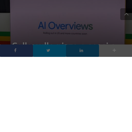
Colla sulla pizza e sassi a
colazione: gli errori dell’AI
di Google fanno il giro del
web
DA
FRANCESCO MARINO
|
25 MAG 2024
|
INTELLIGENZA
ARTIFICIALE
,
TECH-NEWS
|
L’avventura di Google nel mondo dell’intelligenza
artificiale (AI) ha recentemente preso una piega