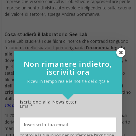
imprese che vi sono coinvolte. L’obiettivo è rappresentare per le
imprese un punto di vista autorevole e indipendente sulla catena
del valore di settore”, spiega Andrea Sommariva.
Cosa studierà il laboratorio See Lab
Il See Lab studierà i due filoni di ricerca che contraddistinguono
l’economia dello spazio. Il primo riguarda
l’economia legata
allo sfruttamento dell’orbita bassa intorno alla Terra
,
dove orbitano i satelliti destinati all’osservazione del pianeta, e
Non rimanere indietro,
quella geosincrona (37 mila km di altezza), ove risiedono i
iscriviti ora
satelliti delle telecomunicazioni e del broadcasting. Il secondo
filone riguarda invece
le frontiere più innovative
Ricevi in tempo reale le notizie del digitale
dell’economia spaziale, ovvero l’estrazione di minerali
critici come le terre rare e i metalli del gruppo del platino
dalla Luna e dagli asteroidi (space mining)
o il
turismo
Iscrizione alla Newsletter
spaziale
.
Email*
“Il 70% dei 350 miliardi di fatturato attuale delle attività spaziali
deriva dalla fornitura di servizi, mentre il 30% circa dal comparto
manifatturiero (la costruzione di razzi, satelliti, strutture a
terra)”, continua il direttore del Lab. “Già oggi le ricadute della
controlla la tua inbox per confermare l'iscrizione