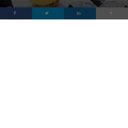
Gli adolescenti
abbandonano Facebook:
solo il 51% lo usa
DA
FRANCESCO MARINO
|
4 GIU 2018
|
SOCIAL NETWORK
,
TECH-
NEWS
|
Gli adolescenti abbandonano Facebook: un sondaggio
del Pew Research Center sui teenager ha rivelato che
gli adolescenti abbandonano in gran parte Facebook
per le alternative visivamente più stimolanti di
Snapchat, YouTube e Instagram. Solo il 51% lo usa,
era oltre il 70% due anni fa.
Gli adolescenti abbandonano Facebook : un sondaggio del
Pew