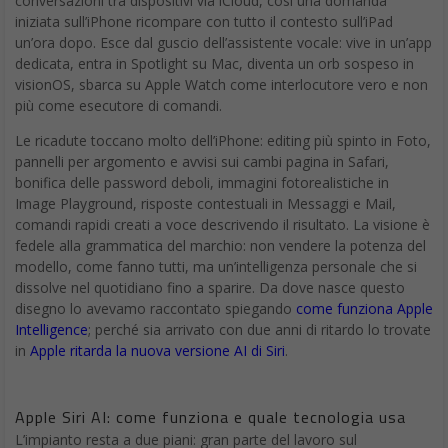
conversazioni tra dispositivi via iCloud, così una domanda
iniziata sull’iPhone ricompare con tutto il contesto sull’iPad
un’ora dopo. Esce dal guscio dell’assistente vocale: vive in un’app
dedicata, entra in Spotlight su Mac, diventa un orb sospeso in
visionOS, sbarca su Apple Watch come interlocutore vero e non
più come esecutore di comandi.
Le ricadute toccano molto dell’iPhone: editing più spinto in Foto,
pannelli per argomento e avvisi sui cambi pagina in Safari,
bonifica delle password deboli, immagini fotorealistiche in
Image Playground, risposte contestuali in Messaggi e Mail,
comandi rapidi creati a voce descrivendo il risultato. La visione è
fedele alla grammatica del marchio: non vendere la potenza del
modello, come fanno tutti, ma un’intelligenza personale che si
dissolve nel quotidiano fino a sparire. Da dove nasce questo
disegno lo avevamo raccontato spiegando
come funziona Apple
Intelligence
; perché sia arrivato con due anni di ritardo lo trovate
in
Apple ritarda la nuova versione AI di Siri
.
Apple Siri AI: c
ome funziona e quale tecnologia usa
L’impianto resta a due piani: gran parte del lavoro sul