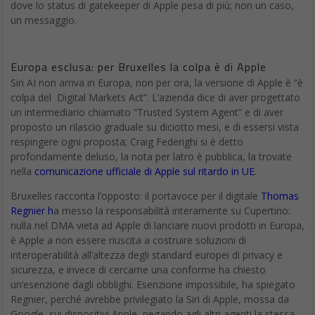
dove lo status di gatekeeper di Apple pesa di più; non un caso,
un messaggio.
Europa esclusa: per Bruxelles la colpa è di Apple
Siri AI non arriva in Europa, non per ora, la versione di Apple è “è
colpa del Digital Markets Act”. L’azienda dice di aver progettato
un intermediario chiamato “Trusted System Agent” e di aver
proposto un rilascio graduale su diciotto mesi, e di essersi vista
respingere ogni proposta; Craig Federighi si è detto
profondamente deluso, la nota per latro è pubblica, la trovate
nella
comunicazione ufficiale di Apple sul ritardo in UE
.
Bruxelles racconta l’opposto: il portavoce per il digitale
Thomas
Regnier h
a messo la responsabilità interamente su Cupertino:
nulla nel DMA vieta ad Apple di lanciare nuovi prodotti in Europa,
è Apple a non essere riuscita a costruire soluzioni di
interoperabilità all’altezza degli standard europei di privacy e
sicurezza, e invece di cercarne una conforme ha chiesto
un’esenzione dagli obblighi. Esenzione impossibile, ha spiegato
Regnier, perché avrebbe privilegiato la Siri di Apple, mossa da
Google, sui dispositivi Apple, negando agli altri agenti la stessa