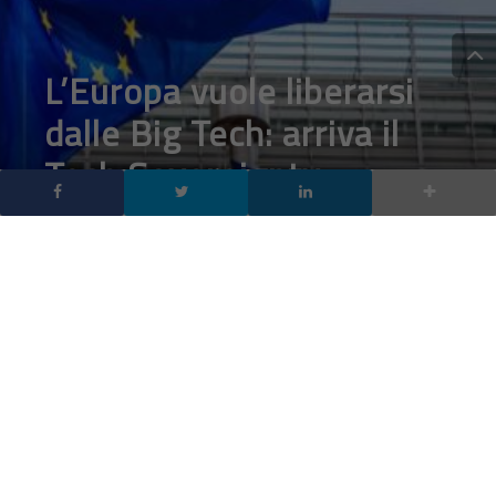
L’Europa vuole liberarsi
dalle Big Tech: arriva il
Tech Sovereignty
Package, il piano per la
sovranità digitale
europea
DA
FRANCESCO MARINO
|
13 GIU 2026
|
HARDWARE &
SOFTWARE
,
INTELLIGENZA ARTIFICIALE
|
0 COMMENTI
La sovranità digitale europea entra in una nuova fase:
con il Tech Sovereignty Package, la Commissione UE