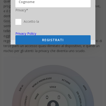
quando lo lasciano finiscono in un Private Cloud Compute
progettato per non vedere nulla. Quella architettura sopravvive,
Privacy*
e il Gemini su misura, stando alle ricostruzioni, gira proprio lì
dentro, sotto controllo Apple, senza transitare dai server di
Google. Sul piano dei dati, quindi, cambia meno di quanto
Accetto la
sembri, ma cambia tutto sul piano del racconto, dello story
telling. La stessa parola che fino a ieri serviva a vendere Siri,
Privacy Policy
oggi serve a non venderla in Europa: Apple sostiene che le
REGISTRATI
regole europee sull’interoperabilità imporrebbero ad assistenti di
terze parti un accesso quasi illimitato al dispositivo, e quindi un
rischio per gli utenti: la privacy che diventa uno scudo.