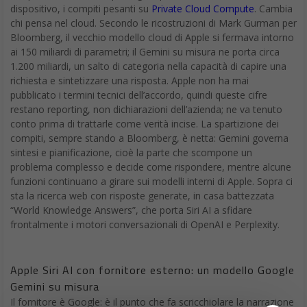
dispositivo, i compiti pesanti su
Private Cloud Compute
. Cambia
chi pensa nel cloud. Secondo le ricostruzioni di Mark Gurman per
Bloomberg, il vecchio modello cloud di Apple si fermava intorno
ai 150 miliardi di parametri; il Gemini su misura ne porta circa
1.200 miliardi, un salto di categoria nella capacità di capire una
richiesta e sintetizzare una risposta. Apple non ha mai
pubblicato i termini tecnici dell’accordo, quindi queste cifre
restano reporting, non dichiarazioni dell’azienda; ne va tenuto
conto prima di trattarle come verità incise.
La spartizione dei
compiti, sempre stando a Bloomberg, è netta: Gemini governa
sintesi e pianificazione, cioè la parte che scompone un
problema complesso e decide come rispondere, mentre alcune
funzioni continuano a girare sui modelli interni di Apple. Sopra ci
sta la ricerca web con risposte generate, in casa battezzata
“World Knowledge Answers”, che porta Siri AI a sfidare
frontalmente i motori conversazionali di OpenAI e Perplexity.
Apple Siri AI con fornitore esterno
: un modello Google
Gemini su misura
Il fornitore è Google: è il punto che fa scricchiolare la narrazione