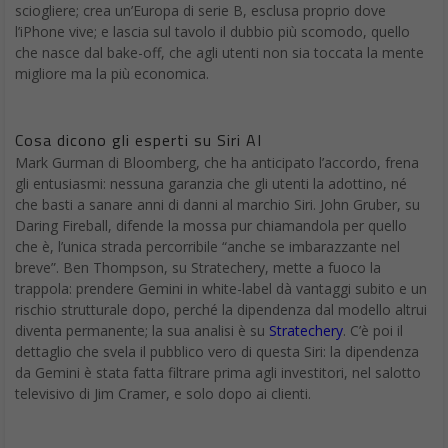
sciogliere; crea un’Europa di serie B, esclusa proprio dove
l’iPhone vive; e lascia sul tavolo il dubbio più scomodo, quello
che nasce dal bake-off, che agli utenti non sia toccata la mente
migliore ma la più economica.
Cosa dicono gli esperti su Siri AI
Mark Gurman di Bloomberg, che ha anticipato l’accordo, frena
gli entusiasmi: nessuna garanzia che gli utenti la adottino, né
che basti a sanare anni di danni al marchio Siri. John Gruber, su
Daring Fireball, difende la mossa pur chiamandola per quello
che è, l’unica strada percorribile “anche se imbarazzante nel
breve”. Ben Thompson, su Stratechery, mette a fuoco la
trappola: prendere Gemini in white-label dà vantaggi subito e un
rischio strutturale dopo, perché la dipendenza dal modello altrui
diventa permanente; la sua analisi è su
Stratechery
. C’è poi il
dettaglio che svela il pubblico vero di questa Siri: la dipendenza
da Gemini è stata fatta filtrare prima agli investitori, nel salotto
televisivo di Jim Cramer, e solo dopo ai clienti.