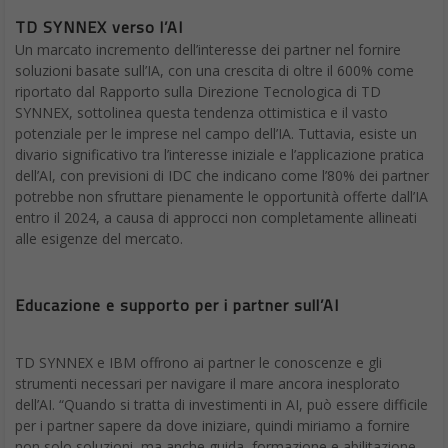
TD SYNNEX verso l’AI
Un marcato incremento dell’interesse dei partner nel fornire
soluzioni basate sull’IA, con una crescita di oltre il 600% come
riportato dal Rapporto sulla Direzione Tecnologica di TD
SYNNEX, sottolinea questa tendenza ottimistica e il vasto
potenziale per le imprese nel campo dell’IA. Tuttavia, esiste un
divario significativo tra l’interesse iniziale e l’applicazione pratica
dell’AI, con previsioni di IDC che indicano come l’80% dei partner
potrebbe non sfruttare pienamente le opportunità offerte dall’IA
entro il 2024, a causa di approcci non completamente allineati
alle esigenze del mercato.
Educazione e supporto per i partner sull’AI
TD SYNNEX e IBM offrono ai partner le conoscenze e gli
strumenti necessari per navigare il mare ancora inesplorato
dell’AI. “Quando si tratta di investimenti in AI, può essere difficile
per i partner sapere da dove iniziare, quindi miriamo a fornire
non solo soluzioni, ma anche guida, formazione e abilitazione