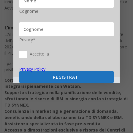
innovazione insieme,” ha concluso Vincenzo Bocchi, Sr. Director
Advanced Solutions di TD SYNNEX Italy.
Cognome
L’impatto del programma watsonx
L’AI non è più qualcosa che appartiene al futuro, ma il motore
Privacy*
dell’evoluzione tecnologica di oggi. Alla conferenze IBM Think
2024, si è evidenziato come l’IA potrebbe contribuire a innalzare
il PIL globale di 4 trilioni di dollari entro il 2030.
Accetto la
I partner che aderiranno al programma godranno di diversi
Privacy Policy
privilegi:
REGISTRATI
Corsi intensivi per sviluppare competenze in IA e per
integrarsi pienamente con Watson.
Supporto strategico nella pianificazione delle vendite,
sfruttando le risorse di IBM in sinergia con la strategia di
TD SYNNEX.
Consulenza in marketing e generazione di domanda,
beneficiando della collaborazione tra TD SYNNEX e IBM.
Assistenza specializzata in fase pre-vendita.
Accesso a dimostrazioni esclusive e risorse dei Centri di