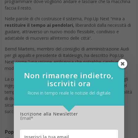
programmare dove vogliono andare e lasciare che la macchina
faccia il resto.
Nelle parole di chi costruisce il sistema, Pop.Up Next “mira a
restituire il tempo ai pendolari,
liberandoli dalla necessità di
guidare, attraverso un nuovo modo flessibile, condiviso e
adattabile di muoversi all’interno delle città”.
Bernd Martens, membro del consiglio di amministrazione Audi
per gli appalti e presidente di Italdesign, ha descritto Pop.Up
Next come “una visione ambiziosa che potrebbe cambiare in
modo permanente la nostra vita urbana in futuro”.
Non rimanere indietro,
La complessità del sistema presenta molte grandi sfide per gli
iscriviti ora
ingegneri che lavorano al progetto, e significa che ci vorrà del
tempo prima di sapere con certezza se abbia qualche possibilità
Ricevi in tempo reale le notizie del digitale
di diventare uno scenario comune nelle nostre città, ma è
sicuramente fantastico vedere il progetto passare alla fase
successiva di sviluppo.
Iscrizione alla Newsletter
Email*
Pop.Up Next taxi volanti