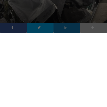
Un altro incidente Tesla
con autopilota attivo
DA
FRANCESCO MARINO
|
21 MAG 2018
|
AUTOMOTIVE
|
Il conducente di un’automobile elettrica Tesla aveva la
modalità semi-autonoma con autopilota del veicolo
attiva quando si è scontrato con un camion dei
pompieri dello Utah durante il fine settimana,
nell’ennesimo incidente che coinvolge un’auto dotata