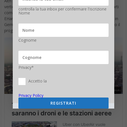
Altri progetti per aerei compatti, da decollo e atterraggio
verticali, che comprendono una singola unità anziché due parti
controlla la tua inbox per confermare l'iscrizione
come Pop.Up Next, includono il 184 della compagnia cinese
Nome
EHang, la macchina
Elevate di Uber
e il Volocopter prodotto in
Germania. Oltre a Pop.up Next , Airbus sta anche sostenendo il
progetto del taxi aereo Vahana con autopilota.
Cognome
Privacy*
Accetto la
Privacy Policy
REGISTRATI