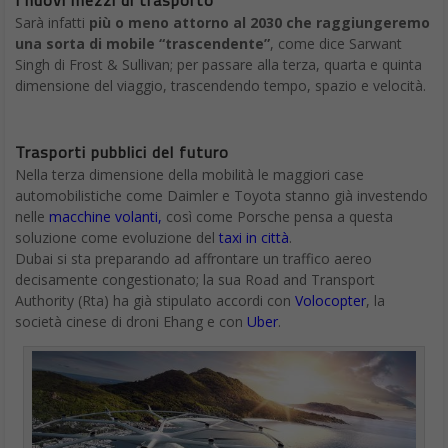
Spazio di archiviazione e costi
L’aggiornamento dei piani messi a disposizione dei clienti di
Google vedrà quindi un ritocco anche nella quantità di spazio
disponibile, che seguirà il seguente modello:
100 GB
al costo di 19,9 euro all’anno (1,99 euro al mese);
200 GB
al costo di 29,9 euri all’anno (2,99 euro al mese);
2 TB
al costo di 99,9 euro all’anno (9,9 euro al mese);
Il piano di archiviazione che fino ad oggi prevede 1 TB sarà
passato in maniera automatica a 2 TB quando Google One sarà
in vigore nel paese in cui è stato sottoscritto l’abbonamento,
senza variazioni di prezzo né costi aggiuntivi.
I piani superiori ai 2 TB, inoltre, manterranno lo stesso costo
attuale, ma potranno godere di benefici aggiuntivi che al
momento attuale, con Google Drive, non sono ancora
disponibili.
Il plus di Google Experts