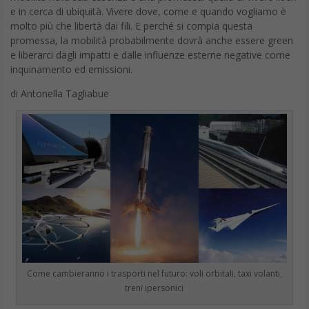
Che in casa Google ci siano lavori in corso su diversi livelli era
comprensibile non solo dagli annunci durante il
Google I/O
, ma
anche dal tangibile restyling che ha interessato nelle ultime
settimane Google Drive e Gmail, la famosa posta elettronica di
Mountain View.
Proprio questi due servizi sono accomunati da una novità di non
poco conto che è stata presentata nel mese di Maggio e che,
però, non è ancora realtà: si chiama Google One, e consiste
nella riorganizzazione dei piani a pagamento della
memorizzazione dati in
cloud made by Google
.
Google One: cos’è e come funziona
In molti si sono chiesti cos’è Google One, ed in parecchi dopo
averne sentito parlare l’hanno interpretato come un servizio che
sta per rimpiazzare il caro vecchio
Google Drive
. In realtà non è
proprio così: Google One è la nuova offerta di Google per coloro
che gestiscono un piano di storage dati su Google Drive, ma a
pagamento.
L’offerta di
15 GB di spazio disponibili gratuitamente
su