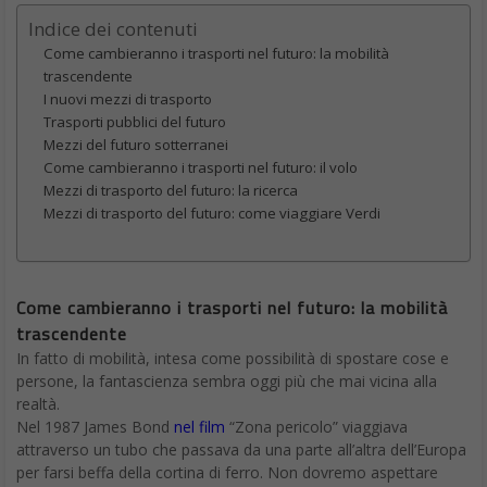
Google Drive, rimarrà invariata: per sfruttare questo spazio
messo a disposizione non serve altro che un account Google.
Lo spazio compreso nell’offerta di Google One, invece, può
essere sfruttato per diversi motivi:
Archiviazione di documenti;
Posta elettronica;
Salvataggio della galleria multimediale dello
smartphone.
Nello specifico, è possibile utilizzare lo spazio acquistato in
Google One non soltanto per salvare in cloud tutti i documenti,
le cartelle ed i file necessari all’occorrenza, ma anche per Gmail
e in particolare eventuali
allegati
dalle dimensioni importanti.
Inoltre, è possibile usare l’archiviazione di Google One anche per
Google Foto, ovvero la libreria di Google in cloud messa a
disposizione degli utenti Android, che permette la
memorizzazione online e la condivisione di foto
, video o
interi album, solo a mezzo di un link generato allo scopo, e
direttamente dallo smartphone.