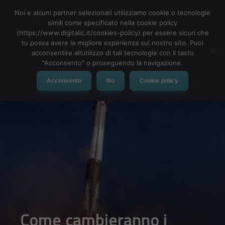
Noi e alcuni partner selezionati utilizziamo cookie o tecnologie
simili come specificato nella cookie policy
(https://www.digitalic.it/cookies-policy) per essere sicuri che
tu possa avere la migliore esperienza sul nostro sito. Puoi
Google One: cos’è, come
acconsentire all’utilizzo di tali tecnologie con il tasto
"Acconsento" o proseguendo la navigazione.
funziona e i prezzi
Acconsento
No
Cookie policy
DA
MARIA GRAZIA TECCHIA
|
17 GIU 2018
|
HARDWARE &
SOFTWARE
|
In arrivo un grande aggiornamento per i piani di
archiviazione a pagamento di Google Drive: ecco tutte
le novità dell’imminente Google One.
Annunciato nel mese di Maggio, il nuovo servizio di Big G
porterà alcune interessanti novità nel settore dell’archiviazione in
cloud: ecco cos’è
Google One
, i suoi prezzi e lo spazio messo a
disposizione per salvare i propri dati online.