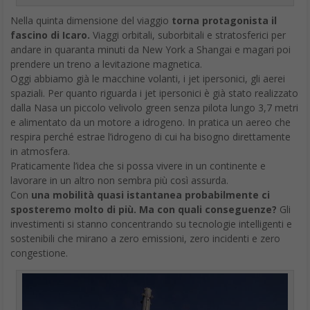
ancora segreto.
Lenovo ha annunciato il
ThinkPad P52
un notebook dalle
caratteristiche tecniche sorprendenti, e in grado di alloggiare
ben 128 GB di RAM.
Il Lenovo ThinkPad P52 è una workstation mobile con ben 128 GB
di RAM
ThinkPad P52 con 128 GB di RAM
La RAM da 128 GB è certamente tra le caratteristiche tecniche