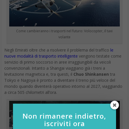
In primo luogo, il vantaggio extra derivante dalla venuta di
Google One è relativo alla possibilità di
ottenere assistenza
da Google Experts: si tratta di un servizio dedicato ai clienti
premium che offre assistenza da parte di figure specializzate su
tutti i prodotti Google.
Sarà quindi possibile interagire con operatori reali, disponibili 24
ore su 24 per 7 giorni a settimana – almeno in territorio
statunitense.
Vantaggi ed esclusive
Oltre alla possibilità di contare su un supporto tecnico reale e
sempre reperibile, Google One permette l’accesso ad alcuni
vantaggi come:
Sconti da utilizzare per le prenotazioni di alberghi;
Sconti sui servizi di Google;
Crediti spendibili in Google Play.
Non rimanere indietro,
iscriviti ora