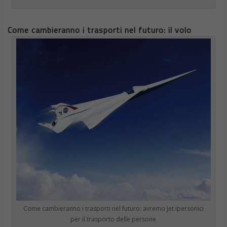
ThinkPad P52 le
caratteristiche del
notebook con 128 GB di
RAM
DA
FRANCESCO MARINO
|
16 GIU 2018
|
HARDWARE &
SOFTWARE
|
Lenovo ha annunciato il ThinkPad P52 un notebook
dalle caratteristiche tecniche sorprendenti, e in grado
di alloggiare ben 128 GB di RAM. L’uscita del ThinkPad
P52 è prevista per fine giugno, il prezzo invece è