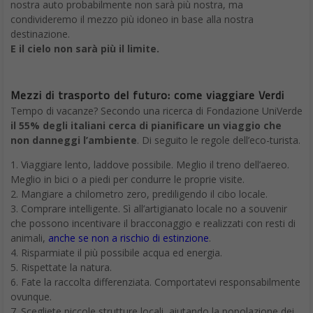
creazione di effetti visivi e di
realtà virtuale
.
ThinkPad P52 applicazioni
“Con una capacità di memoria doppia fino a 128 GB e maggiore
spazio di archiviazione, il ThinkPad P52 è una workstation
portatile adatta ai compiti più impegnativi dal punto di vista
computazionale e grafico: animazione e effetti visivi,
set di dati
di grandi dimensioni
e riproduzione in tempo reali di grandi file.
ThinkPad P52 uscita
Il ThinkPad 52 è disponibile dalla fine del mese di giugno, ma la
società non ha ancora rivelato quanto costerà – e
probabilmente non sarà economico. Il laptop più potente di
Lenovo in questo momento, ovvero il ThinkPad P71 (che può
essere equipaggiato con 64 GB di RAM) arriva a costare 4.357
euro, si può quindi immaginare che il ThinkPad P52 costerà di
più.