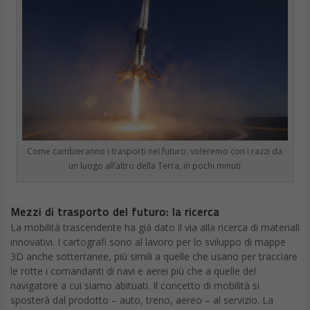
del ThinkPad P52 che ha catturato l’attenzione, ma sono anche
le altre specifiche della workstation portatile che sono
impressionanti.
ThinkPad P52 caratteristiche tecniche
Il ThinkPad 52 può essere dotato di un
processore hexa-core
Intel di ottava generazione e di un chip grafico Nvidia
Quadro
P3200
, e avere anche fino a 6 TB di storage. Questi componenti
consentono di offrire “un livello di potenza e prestazioni mai
viste prima in un telaio così compatto”, promette Lenovo.
Poi c’è il
display
da 15,6 pollici, che è disponibile in risoluzione
4K
e incorpora il 100 percento della gamma di colori Adobe,
oltre ad avere una luminosità da a 400 nits.
Dal punto di vista della connettività, il laptop è dotato di tre
porte USB Type-A, due porte USB-C Thunderbolt 3, una presa
HDMI 2.0, una mini DisplayPort, un jack per cuffie e una porta
Ethernet. Con i suoi 2,45 KG, sicuramente non è adatto ai
pendolari, ma per il resto è una macchina che dovrebbe essere
in grado di gestire qualsiasi cosa si voglia realizzare, incluse la