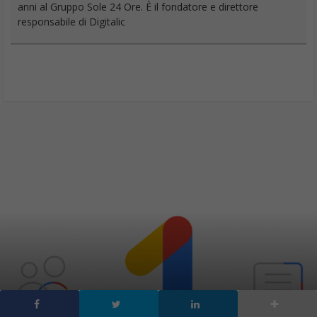
editoriale della rivista scientifica Newton e ha lavorato per 11
anni al Gruppo Sole 24 Ore. È il fondatore e direttore
responsabile di Digitalic
Load More
Chi siamo
Contatti
Pubblicità
Privacy
Cookies Policy
Disclaimer
// digitalic © 2020 - Tutti i diritti
riservati - MMEDIA
Partita IVA 03339380135 - Reg. Trib. Milano
n. 409 del 21/7/2011 - ROC n. 21424 del
3/8/2011