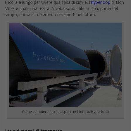
Un servizio dal volto nuovo dedicato a coloro che hanno
bisogno di molto spazio di storage, insomma, ma anche a
professionisti che ricorrono a piani a pagamento per la loro
attività e la realizzazione e condivisione di librerie di documenti
in cloud, con la possibilità di
condividere lo stesso spazio di
Google One
con i membri della propria famiglia, fino ad un
massimo di 5 persone.
I motivi che hanno spinto Google a rimodulare l’offerta dei
propri piani di archiviazione a pagamento sembrano essere
piuttosto chiari: con l’aumento delle esigenze dei clienti, è stato
necessario adeguarsi di conseguenza. Sembra infatti che oltre al
bisogno di avere più spazio a disposizione per l’archiviazione di
intere librerie di file e cartelle, gli elementi principali che
richiedono maggiore spazio per il salvataggio siano i video in
alta definizione.
Con l’avvento e la diffusione dei
video in 4K
, in particolare, le
dimensioni dei file video sono enormemente lievitate,
richiedendo sempre più risorse per la gestione e l’archiviazione.