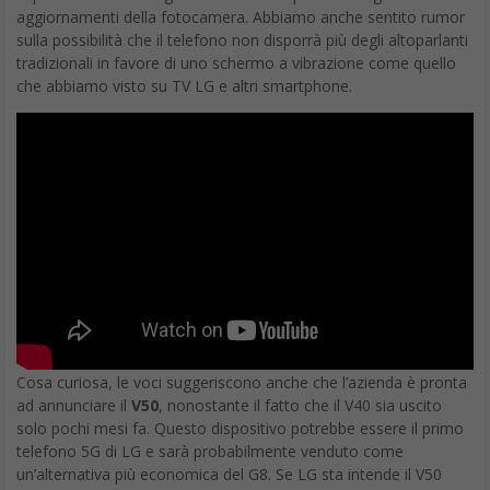
aggiornamenti della fotocamera. Abbiamo anche sentito rumor
sulla possibilità che il telefono non disporrà più degli altoparlanti
tradizionali in favore di uno schermo a vibrazione come quello
che abbiamo visto su TV LG e altri smartphone.
Cosa curiosa, le voci suggeriscono anche che l’azienda è pronta
ad annunciare il
V50
, nonostante il fatto che il V40 sia uscito
solo pochi mesi fa. Questo dispositivo potrebbe essere il primo
telefono 5G di LG e sarà probabilmente venduto come
un’alternativa più economica del G8. Se LG sta intende il V50