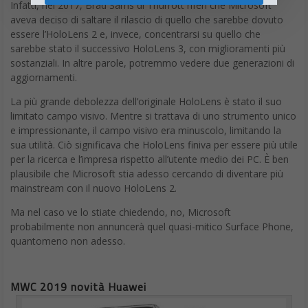
Infatti, nel 2017, Brad Sams di Thurrott riferì che Microsoft
aveva deciso di saltare il rilascio di quello che sarebbe dovuto
essere l’HoloLens 2 e, invece, concentrarsi su quello che
sarebbe stato il successivo HoloLens 3, con miglioramenti più
sostanziali. In altre parole, potremmo vedere due generazioni di
aggiornamenti.
La più grande debolezza dell’originale HoloLens è stato il suo
limitato campo visivo. Mentre si trattava di uno strumento unico
e impressionante, il campo visivo era minuscolo, limitando la
sua utilità. Ciò significava che HoloLens finiva per essere più utile
per la ricerca e l’impresa rispetto all’utente medio dei PC. È ben
plausibile che Microsoft stia adesso cercando di diventare più
mainstream con il nuovo HoloLens 2.
Ma nel caso ve lo stiate chiedendo, no, Microsoft
probabilmente non annuncerà quel quasi-mitico Surface Phone,
quantomeno non adesso.
MWC 2019 novità Huawei