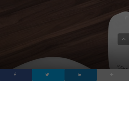
Amazon compra Eero,
produttore di router
mesh