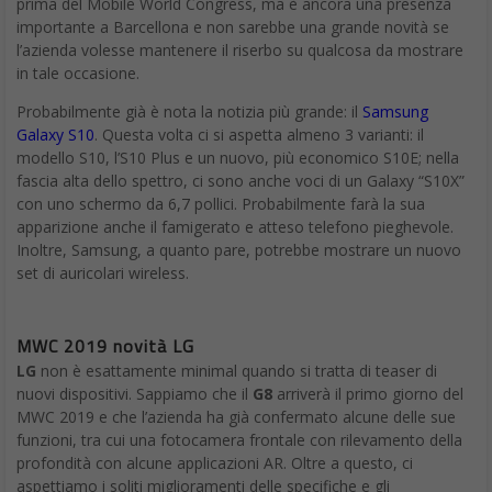
prima del Mobile World Congress, ma è ancora una presenza
importante a Barcellona e non sarebbe una grande novità se
l’azienda volesse mantenere il riserbo su qualcosa da mostrare
in tale occasione.
Probabilmente già è nota la notizia più grande: il
Samsung
Galaxy S10
. Questa volta ci si aspetta almeno 3 varianti: il
modello S10, l’S10 Plus e un nuovo, più economico S10E; nella
fascia alta dello spettro, ci sono anche voci di un Galaxy “S10X”
con uno schermo da 6,7 pollici. Probabilmente farà la sua
apparizione anche il famigerato e atteso telefono pieghevole.
Inoltre, Samsung, a quanto pare, potrebbe mostrare un nuovo
set di auricolari wireless.
MWC 2019 novità LG
LG
non è esattamente minimal quando si tratta di teaser di
nuovi dispositivi. Sappiamo che il
G8
arriverà il primo giorno del
MWC 2019 e che l’azienda ha già confermato alcune delle sue
funzioni, tra cui una fotocamera frontale con rilevamento della
profondità con alcune applicazioni AR. Oltre a questo, ci
aspettiamo i soliti miglioramenti delle specifiche e gli