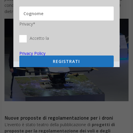
conducente ad aereo senza pilota. Le dimostrazioni si svolte
dietro una rete protettiva, per ogni evenienza.
Privacy*
Accetto la
Privacy Policy
REGISTRATI
Nuove proposte di regolamentazione per i droni
L’evento è stato teatro della pubblicazione di
progetti di
proposte per la regolamentazione dei voli e degli
operatori
redatti dall’Agenzia europea per la sicurezza aerea.