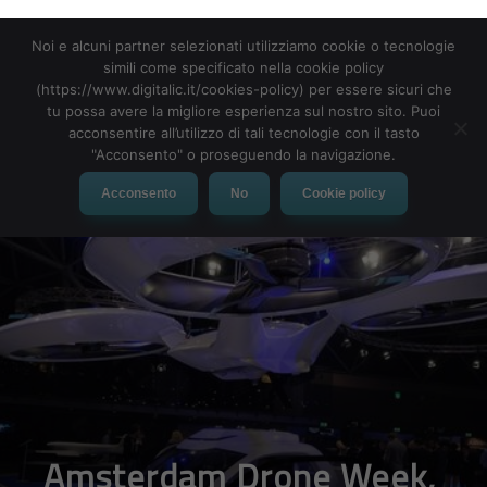
Noi e alcuni partner selezionati utilizziamo cookie o tecnologie
simili come specificato nella cookie policy
(https://www.digitalic.it/cookies-policy) per essere sicuri che
MENU
tu possa avere la migliore esperienza sul nostro sito. Puoi
acconsentire all’utilizzo di tali tecnologie con il tasto
"Acconsento" o proseguendo la navigazione.
Acconsento
No
Cookie policy
Amsterdam Drone Week,