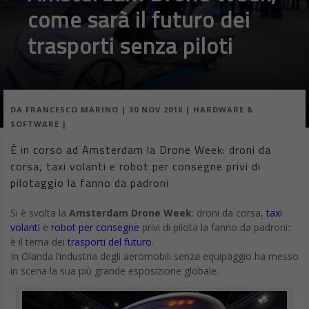
come sarà il futuro dei
trasporti senza piloti
DA
FRANCESCO MARINO
|
30 NOV 2018
|
HARDWARE &
SOFTWARE
|
È in corso ad Amsterdam la Drone Week: droni da
corsa, taxi volanti e robot per consegne privi di
pilotaggio la fanno da padroni
Si è svolta la
Amsterdam Drone Week
: droni da corsa,
taxi
volanti
e
robot per consegne
privi di pilota la fanno da padroni::
è il tema dei
trasporti del futuro
.
In Olanda l’industria degli aeromobili senza equipaggio ha messo
in scena la sua più grande esposizione globale.