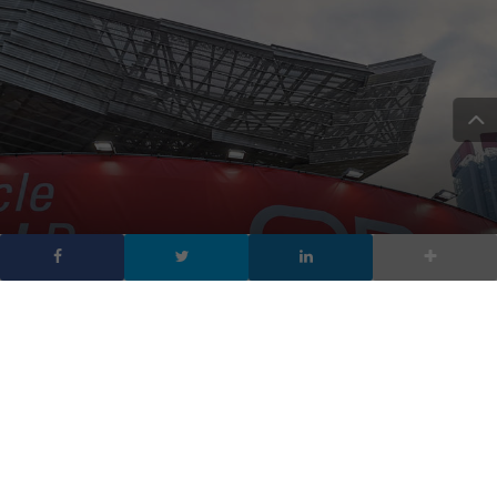
Oracle Cloud Day 2018,
l’innovazione e la
trasformazione digitale
DA
FRANCESCO MARINO
|
30 NOV 2018
|
HARDWARE &
SOFTWARE
|
Davanti a una platea di 1.200 persone nella sala del