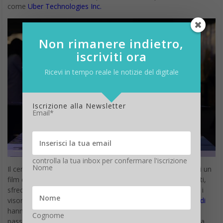
Non rimanere indietro,
iscriviti ora
Ricevi in tempo reale le notizie del digitale
Iscrizione alla Newsletter
Email*
controlla la tua inbox per confermare l'iscrizione
Nome
Il centro congressi RAI di Amsterdam ha assunto l’aspetto di un
film di fantascienza. Droni da corsa di Formula FPV, illuminati,
sfrecciavano intorno a un’arena oscurata, guidati attraverso i
visori dei loro conducenti remoti. Gli ingegneri di
Airbus
e
Audi
hanno successivamente presentato un prototipo di capsula
Cognome
passeggeri in grado di passare dallo stadio automobile senza