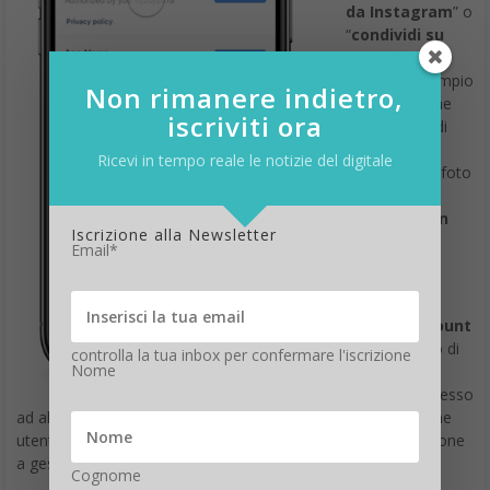
da Instagram
” o
“
condividi su
Instagram
“,
come ad esempio
Non rimanere indietro,
alcune app che
iscriviti ora
permettono di
stampare
Ricevi in tempo reale le notizie del digitale
facilmente le foto
o
aiutano a
realizzare un
Iscrizione alla Newsletter
sito web
.
Email*
Dopo aver
collegato il
proprio account
ad un servizio di
controlla la tua inbox per confermare l'iscrizione
Nome
terze parti, si
concede l’accesso
ad alcune delle informazioni del proprio profilo, come il nome
utente e le foto. A partire da oggi, Instagram aiuterà le persone
a gestire tutti i servizi esterni collegati al loro account.
Cognome