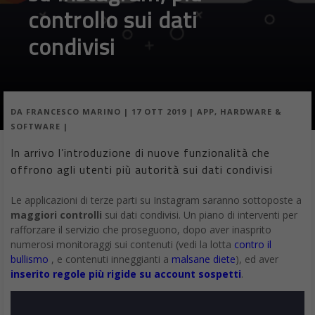
controllo sui dati
condivisi
DA
FRANCESCO MARINO
|
17 OTT 2019
|
APP
,
HARDWARE &
SOFTWARE
|
In arrivo l’introduzione di nuove funzionalità che
offrono agli utenti più autorità sui dati condivisi
Le applicazioni di terze parti su Instagram saranno sottoposte a
maggiori controlli
sui dati condivisi. Un piano di interventi per
rafforzare il servizio che proseguono, dopo aver inasprito
numerosi monitoraggi sui contenuti (vedi la lotta
contro il
bullismo
, e contenuti inneggianti a
malsane diete
), ed aver
inserito regole più rigide su account sospetti
.