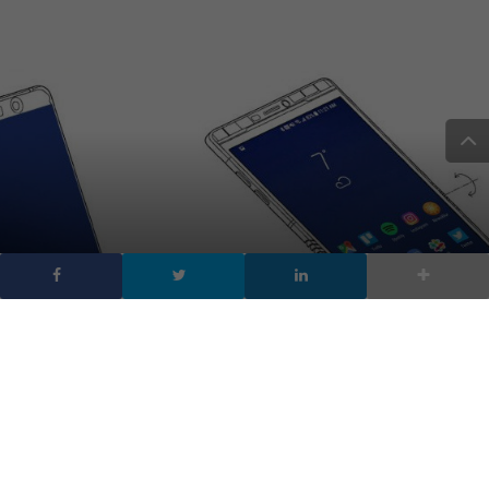
Galaxy Fold 2 arriverà ad
aprile, ma Samsung è
ancora indecisa
DA
MARIA GRAZIA TECCHIA
|
17 OTT 2019
|
HARDWARE &