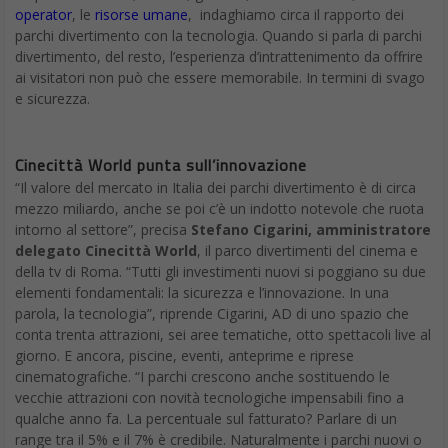
L’intelligenza artificiale va su una chiave USB: Intel
Neural Compute Stick 2
Parte dei miglioramenti riguarda il percorso dallo sviluppo alla
distribuzione. Noto come “Intel AI: In Produzione” si tratta di un
modo per portare i progetti sviluppati sul Neural Compute Stick
2 fino a un rilascio più diffuso o commerciale; ad esempio, è
possibile scalare facilmente da un singolo VPU nell’NCS 2, fino a
due su una scheda mini PCIe o fino a otto su una scheda PCIe.
In alternativa, è possibile passare da VPU a uno dei sistemi
FPGA Arria 10 di Intel, con una forma diversa, ma utilizzando lo
stesso codice.
È la portabilità del codice su cui Intel sta puntando per
mantenere forte l’interesse riguardo alla piattaforma Neural
Compute Stick. La strategia consiste nel rendere il lavoro degli
sviluppatori agevole: la prima inferenza potrebbe essere pronta
“in pochi minuti”, promette Graham.