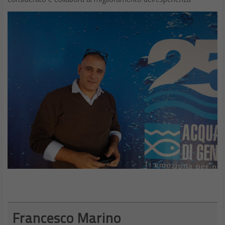
l’iPad Pro del 2017 6:10, mentre sul nuovo iPad Pro il file è stato
creato in 2:56.
È chiaro che Apple è al vertice e risulta il top del settore quando
si tratta di processori mobile. Il dato sull’iPad Pro dimostra
quindi che dispone di una
tale quantità di potenza che la
persona media non utilizzerà mai a pieno.