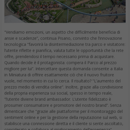
Apple è in grado di far impallidire la legge di Moore, mentre Intel
ha per lo più rinunciato. Questo tipo di aumento delle
prestazioni della CPU su base annua è inaudito nel settore.
È, inoltre, da notare che, per quanto riguarda i numeri grezzi,
iPad Pro si è avvicinato alle prestazioni dell’iMac 5K del 2017,
che ha registrato un punteggio di 19.327.
In un altro confronto, il punteggio di Geekbench 4 per l’iPad Pro
a 42.270 è risultato solo un po’ indietro rispetto al MacBook Pro
da 15 pollici.
Recensione iPad Pro, i test di codifica video
“Il nuovo iPad Pro ha stabilito un nuovo record nel benchmark,
che è stato precedentemente raggiunto dall
’iPhone XS Max
quando ha segnato i 363.000 punti nei nostri test, quindi Apple è
attualmente molto avanti rispetto al resto del mercato in termini
di prestazioni del processore per telefono e tablet”.
Non soddisfatti, hanno fatto anche un
test di codifica video,
utilizzando un pezzo di un minuto girato in 4K. Ci sono voluti per