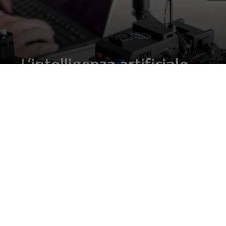
riservati - MMEDIA
Partita IVA 03339380135 - Reg. Trib. Milano
n. 409 del 21/7/2011 - ROC n. 21424 del
3/8/2011