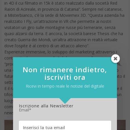
Non rimanere indietro,
iscriviti ora
Ricevi in tempo reale le notizie del digitale
Iscrizione alla Newsletter
Email*
Recensione nuovo iPad
Pro, i benchmark e i