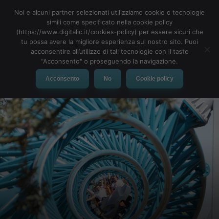
Noi e alcuni partner selezionati utilizziamo cookie o tecnologie
simili come specificato nella cookie policy
(https://www.digitalic.it/cookies-policy) per essere sicuri che
tu possa avere la migliore esperienza sul nostro sito. Puoi
acconsentire all’utilizzo di tali tecnologie con il tasto
"Acconsento" o proseguendo la navigazione.
Acconsento
No
Cookie policy
Intel risponde alle esigenze dell’intelligenza artificiale
Secondo
Steen Graham, direttore generale di IoT
Channels ed Ecosystem di Inte
l, Neural Compute Stick 2
risponde a una richiesta ben presente nell’intelligenza artificiale.
Descritto come “AI nell’Edge”, si tratta di portare potenza di
calcolo locale nei progetti di AI, sia che si tratti di computer
vision o qualcos’altro, piuttosto che affidarsi all’elaborazione nel
Cloud.
“La fotocamera è il sensore definitivo”, spiega Graham: Intel
ritiene che il Neural Compute Stick 2 sia prezioso per tutti, dagli
hobbisti che armeggiano con l’intelligenza artificiale, attraverso