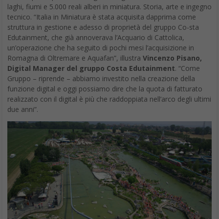
precedente
. Il motivo per cui sembrava si trattasse di puro
marketing era perché i modelli del 2017 avevano già superato di
gran lunga molti notebook PC e alcuni Mac.
La
recensione del nuovo iPad Pro
di AppleInsider ha preso in
considerazione le affermazioni di Apple nello svolgere una serie
di benchmark volti a rivelare le prestazioni effettive tramite test.
In conclusione, Apple non ha esagerato per quanto riguarda le
affermazioni sulle prestazioni. I test hanno in primis riguardato le
performance della CPU.
“In merito al benchmark della CPU di Geekbench 4, l’iPad Pro da
11 pollici ha ottenuto un punteggio single-core di 5.028, rispetto
a 3.976 del modello da 10.5 pollici. Nel multi-core, il Pro da 11
pollici ha totalizzato 18.181 rispetto a 9.555 sull’iPad Pro da 10.5
pollici, facendo coincidere il miglioramento dichiarato di Apple
per il 90 percento.”
Recensione iPad Pro: Prestazioni processori
Bisogna ricordare che Apple progetta i chip internamente, non si
tratta quindi ne di Intel, ne di produttore di ARM di terze parti.