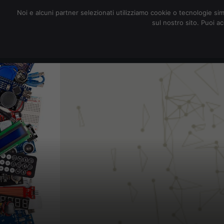
redazione@digitalic.it
Noi e alcuni partner selezionati utilizziamo cookie o tecnologie sim
sul nostro sito. Puoi a
Hardware & Software
D