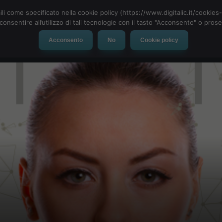
ili come specificato nella cookie policy (https://www.digitalic.it/cookie
cconsentire all’utilizzo di tali tecnologie con il tasto "Acconsento" o pro
Acconsento
No
Cookie policy
evice
Social Network
App
Automotive
Tech-News