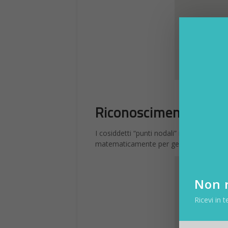
Riconoscimento facci
I cosiddetti “punti nodali” nel riconosc
matematicamente per generare un facepri
Non r
Ricevi in t