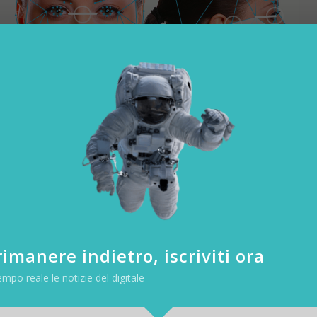
ale come funziona il punto nodale
imento del viso – sono più di 80 i punti che un sistema di riconoscime
nt, che può essere utilizzato per cercare attraverso un database di i
imanere indietro, iscriviti ora
empo reale le notizie del digitale