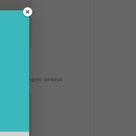
nto controlla – vengono combinati
dentità.