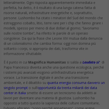
letteralmente. Ogni risposta apparentemente immediata e
perfetta, ha detto, è il risultato di una lunga catena fatta di
risorse naturali, infrastrutture energetiche e, soprattutto,
persone. Lushombo ha citato i minatori del Sud del mondo che
estraggono cobalto, litio, terre rare per i chip che fanno girare i
modelli, spesso per meno di due dollari al giorno; “lavoriamo
sulle nostre tombe”, ha riferito le parole di un operaio
congolese. Da qui la frase che Leone XIV mutua dalla denuncia
di un colonialismo che cambia forma: oggi non domina più
soltanto i corpi, si appropria dei dati, trasforma vite in
informazione sfruttabile.
È il punto in cui
Magnifica Humanitas
si salda a
Laudato si’
di
Papa Francesco diventa anche una questione ecologica, perché
i sistemi più avanzati esigono un’infrastruttura energetica
vorace. La transizione digitale è anche una transizione
ambientale, e il dibattito su
quanta energia consuma davvero un
singolo prompt
o sull’
opportunità da trenta miliardi dei data
center in Italia
smette di essere un tecnicismo da addetti ai
lavori per diventare una materia di giustizia. Lushombo ha
opposto a tutto questo la sapienza delle culture comunitarie,
l’
ubuntu
africano, “sono perché appartengo”, come argine