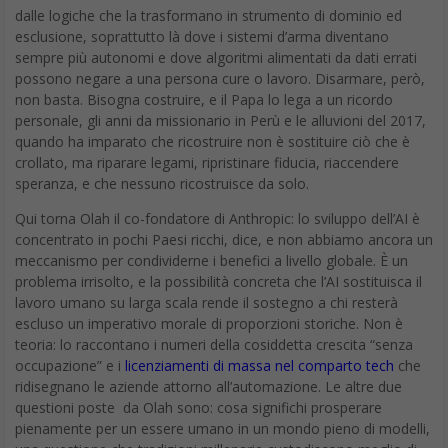
dalle logiche che la trasformano in strumento di dominio ed
esclusione, soprattutto là dove i sistemi d’arma diventano
sempre più autonomi e dove algoritmi alimentati da dati errati
possono negare a una persona cure o lavoro. Disarmare, però,
non basta. Bisogna costruire, e il Papa lo lega a un ricordo
personale, gli anni da missionario in Perù e le alluvioni del 2017,
quando ha imparato che ricostruire non è sostituire ciò che è
crollato, ma riparare legami, ripristinare fiducia, riaccendere
speranza, e che nessuno ricostruisce da solo.
Qui torna Olah il co-fondatore di Anthropic: lo sviluppo dell’AI è
concentrato in pochi Paesi ricchi, dice, e non abbiamo ancora un
meccanismo per condividerne i benefici a livello globale. È un
problema irrisolto, e la possibilità concreta che l’AI sostituisca il
lavoro umano su larga scala rende il sostegno a chi resterà
escluso un imperativo morale di proporzioni storiche. Non è
teoria: lo raccontano i numeri della cosiddetta crescita “senza
occupazione” e i
licenziamenti di massa nel comparto tech
che
ridisegnano le aziende attorno all’automazione. Le altre due
questioni poste da Olah sono: cosa significhi prosperare
pienamente per un essere umano in un mondo pieno di modelli,