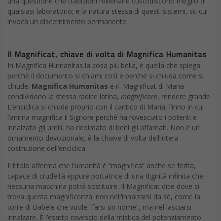
una questione che tradizioni millenarie custodiscono meglio di
qualsiasi laboratorio; e la natura stessa di questi sistemi, su cui
invoca un discernimento permanente.
Il Magnificat, chiave di volta di Magnifica Humanitas
In Magnifica Humanitas la cosa più bella, è quella che spiega
perché il documento si chiami così e perché si chiuda come si
chiude.
Magnifica Humanitas
e il Magnificat di Maria
condividono la stessa radice latina,
magnificare
, rendere grande.
L’enciclica si chiude proprio con il cantico di Maria, l’inno in cui
l’anima magnifica il Signore perché ha rovesciato i potenti e
innalzato gli umili, ha ricolmato di beni gli affamati. Non è un
ornamento devozionale, è la chiave di volta dell’intera
costruzione dell’enciclica.
Il titolo afferma che l’umanità è “magnifica” anche se ferita,
capace di crudeltà eppure portatrice di una dignità infinita che
nessuna macchina potrà sostituire. Il Magnificat dice dove si
trova questa magnificenza: non nell’innalzarsi da sé, come la
torre di Babele che vuole “farsi un nome”, ma nel lasciarsi
innalzare. È l’esatto rovescio della mistica del potenziamento