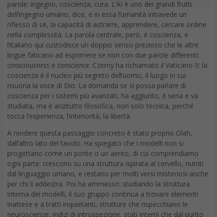
parole: ingegno, coscienza, cura. L’AI è uno dei grandi frutti
dell’ingegno umano, dice, e in essa l’umanità intravede un
riflesso di sé, la capacità di astrarre, apprendere, cercare ordine
nella complessità. La parola centrale, però, è coscienza, e
l’italiano qui custodisce un doppio senso prezioso che le altre
lingue faticano ad esprimere se non con due parole differenti:
consciousness
e
conscience
. Czerny ha richiamato il Vaticano II: la
coscienza è il nucleo più segreto dell’uomo, il luogo in cui
risuona la voce di Dio. La domanda se si possa parlare di
coscienza per i sistemi più avanzati, ha aggiunto, è seria e va
studiata, ma è anzitutto filosofica, non solo tecnica, perché
tocca l’esperienza, l’interiorità, la libertà.
A rendere questa passaggio concreto è stato proprio Olah,
dall’altro lato del tavolo. Ha spiegato che i modelli non si
progettano come un ponte o un aereo, di cui comprendiamo
ogni parte: crescono su una struttura ispirata al cervello, nutriti
dal linguaggio umano, e restano per molti versi misteriosi anche
per chi li addestra. Poi ha ammesso: studiando la struttura
interna dei modelli, il suo gruppo continua a trovare elementi
inattese e a tratti inquietanti, strutture che rispecchiano le
neuroscienze, indizi di introspezione, stati interni che dal punto