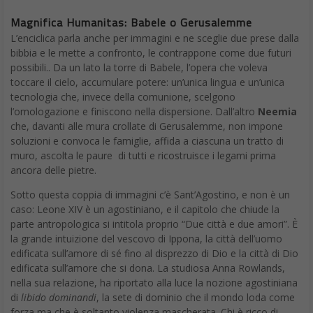
Magnifica Humanitas: Babele o Gerusalemme
L’enciclica parla anche per immagini e ne sceglie due prese dalla
bibbia e le mette a confronto, le contrappone come due futuri
possibili.. Da un lato la torre di Babele, l’opera che voleva
toccare il cielo, accumulare potere: un’unica lingua e un’unica
tecnologia che, invece della comunione, scelgono
l’omologazione e finiscono nella dispersione. Dall’altro
Neemia
che, davanti alle mura crollate di Gerusalemme, non impone
soluzioni e convoca le famiglie, affida a ciascuna un tratto di
muro, ascolta le paure di tutti e ricostruisce i legami prima
ancora delle pietre.
Sotto questa coppia di immagini c’è Sant’Agostino, e non è un
caso: Leone XIV è un agostiniano, e il capitolo che chiude la
parte antropologica si intitola proprio “Due città e due amori”. È
la grande intuizione del vescovo di Ippona, la città dell’uomo
edificata sull’amore di sé fino al disprezzo di Dio e la città di Dio
edificata sull’amore che si dona. La studiosa Anna Rowlands,
nella sua relazione, ha riportato alla luce la nozione agostiniana
di
libido dominandi
, la sete di dominio che il mondo loda come
forza ma che è soltanto violenza mascherata. Chi è ricco di