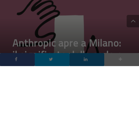
Anthropic apre a Milano:
il significato della sede e
le imprese italiane che
già usano Claude
enterprise
DA
FRANCESCO
|
30 MAG 2026
|
INTELLIGENZA ARTIFICIALE
,
TECH-NEWS
|
Anthropic apre a Milano la sua sesta sede europea: