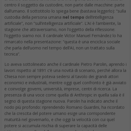
centro il soggetto da custodire, non parte dalle macchine: parte
dall’umano. Il sottotitolo lo spiega bene (bastava leggerlo): “sulla
custodia della persona umana
nel tempo
dell’intelligenza
artificiale”, non “sull’intelligenza artificiale”. L’AI è l’ambiente, la
stagione che attraversiamo, non l’oggetto della riflessione:
l’oggetto siamo noi. Il cardinale Víctor Manuel Fernández lo ha
rimarcato nella presentazione: “questa è una enciclica sociale
che parla dell’uomo nel tempo dell’AI, non un trattato sulla
tecnica”.
Lo aveva sottolineato anche il cardinale Pietro Parolin, aprendo i
lavori: rispetto al 1891 c’è una novità di scenario, perché allora la
Chiesa non sempre poteva sedersi al tavolo dei grandi attori
economici e industriali, mentre oggi quel confronto è già avviato
e coinvolge governi, università, imprese, centri di ricerca. La
presenza di una voce come quella di Anthropic in quella sala è il
segno di questa stagione nuova. Parolin ha indicato anche il
nodo più profondo: riprendendo Romano Guardini, ha ricordato
che la crescita del potere umano esige una corrispondente
maturità nel governarlo, e che oggi la velocità con cui quel
potere si accumula rischia di superare la capacità delle