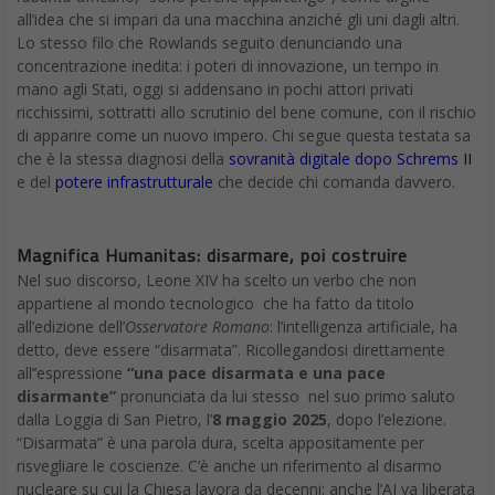
all’idea che si impari da una macchina anziché gli uni dagli altri.
Lo stesso filo che Rowlands seguito denunciando una
concentrazione inedita: i poteri di innovazione, un tempo in
mano agli Stati, oggi si addensano in pochi attori privati
ricchissimi, sottratti allo scrutinio del bene comune, con il rischio
di apparire come un nuovo impero. Chi segue questa testata sa
che è la stessa diagnosi della
sovranità digitale dopo Schrems II
e del
potere infrastrutturale
che decide chi comanda davvero.
Magnifica Humanitas: disarmare, poi costruire
Nel suo discorso, Leone XIV ha scelto un verbo che non
appartiene al mondo tecnologico che ha fatto da titolo
all’edizione dell’
Osservatore Romano
: l’intelligenza artificiale, ha
detto, deve essere “disarmata”. Ricollegandosi direttamente
all’’espressione
“una pace disarmata e una pace
disarmante”
pronunciata da lui stesso nel suo primo saluto
dalla Loggia di San Pietro, l’
8 maggio 2025
, dopo l’elezione.
“Disarmata” è una parola dura, scelta appositamente per
risvegliare le coscienze. C’è anche un riferimento al disarmo
nucleare su cui la Chiesa lavora da decenni: anche l’AI va liberata