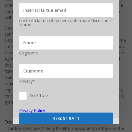
scrive Leone XIV. È nella nostra finitezza che trovano spazio la
compassione, la generosità, l’inquietudine davanti al bisogno
dell’altro.
controlla la tua inbox per confermare l'iscrizione
Nome
Da qui l’affondo contro la mistica del potenziamento senza
confini: per sopprimere del tutto il dolore, avverte il testo,
bisognerebbe in fondo spegnere anche l’amore, perché chi ama
soffre sempre. Il vero “oltre”, il vero “più che umano”, non porta
il nome della tecnica, porta il nome della grazia. È la parola che
Cognome
Agostino ci ha insegnato ad assaporare, ed è il punto in cui il
documento ribalta il vocabolario delle Big Tech: non saremo
“salvati” dall’AI né dal transumanesimo, che generano nuove
dipendenze, esclusioni e disuguaglianze travestendole da
Privacy*
traguardi salvifici. Non è un caso che, quando una tecnologia
impara a
simulare le emozioni umane
e a riempire ogni vuoto,
Accetto la
l’enciclica chieda di riconoscere che il cuore dell’uomo resta più
grande di qualsiasi prodotto.
Privacy Policy
REGISTRATI
Coscienza e la confessione di Christopher Olah
Il cardinale Michael Czerny ha letto il documento attraverso tre