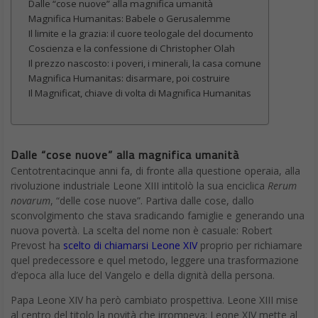
Dalle “cose nuove” alla magnifica umanità
Magnifica Humanitas: Babele o Gerusalemme
Il limite e la grazia: il cuore teologale del documento
Coscienza e la confessione di Christopher Olah
Il prezzo nascosto: i poveri, i minerali, la casa comune
Magnifica Humanitas: disarmare, poi costruire
Il Magnificat, chiave di volta di Magnifica Humanitas
Dalle “cose nuove” alla magnifica umanità
Centotrentacinque anni fa, di fronte alla questione operaia, alla
rivoluzione industriale Leone XIII intitolò la sua enciclica
Rerum
novarum
, “delle cose nuove”. Partiva dalle cose, dallo
sconvolgimento che stava sradicando famiglie e generando una
nuova povertà. La scelta del nome non è casuale: Robert
Prevost ha
scelto di chiamarsi Leone XIV
proprio per richiamare
quel predecessore e quel metodo, leggere una trasformazione
d’epoca alla luce del Vangelo e della dignità della persona.
Papa Leone XIV ha però cambiato prospettiva. Leone XIII mise
al centro del titolo la novità che irrompeva; Leone XIV mette al