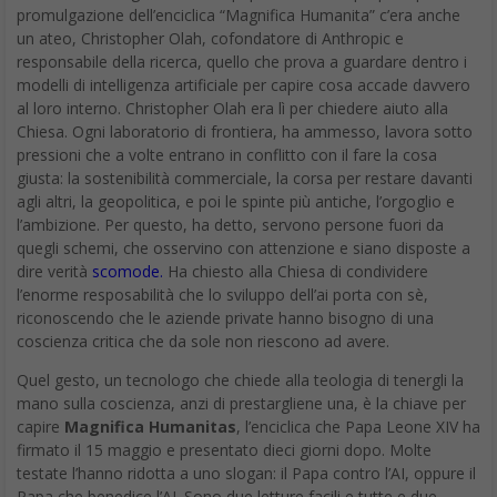
promulgazione dell’enciclica “Magnifica Humanita” c’era anche
un ateo, Christopher Olah, cofondatore di Anthropic e
responsabile della ricerca, quello che prova a guardare dentro i
modelli di intelligenza artificiale per capire cosa accade davvero
al loro interno. Christopher Olah era lì per chiedere aiuto alla
Chiesa. Ogni laboratorio di frontiera, ha ammesso, lavora sotto
pressioni che a volte entrano in conflitto con il fare la cosa
giusta: la sostenibilità commerciale, la corsa per restare davanti
agli altri, la geopolitica, e poi le spinte più antiche, l’orgoglio e
l’ambizione. Per questo, ha detto, servono persone fuori da
quegli schemi, che osservino con attenzione e siano disposte a
dire verità
scomode.
Ha chiesto alla Chiesa di condividere
l’enorme resposabilità che lo sviluppo dell’ai porta con sè,
riconoscendo che le aziende private hanno bisogno di una
coscienza critica che da sole non riescono ad avere.
Quel gesto, un tecnologo che chiede alla teologia di tenergli la
mano sulla coscienza, anzi di prestargliene una, è la chiave per
capire
Magnifica Humanitas
, l’enciclica che Papa Leone XIV ha
firmato il 15 maggio e presentato dieci giorni dopo. Molte
testate l’hanno ridotta a uno slogan: il Papa contro l’AI, oppure il
Papa che benedice l’AI. Sono due letture facili e tutte e due