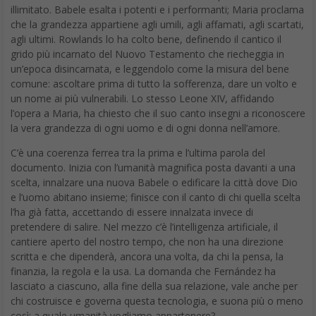
illimitato. Babele esalta i potenti e i performanti; Maria proclama
che la grandezza appartiene agli umili, agli affamati, agli scartati,
agli ultimi. Rowlands lo ha colto bene, definendo il cantico il
grido più incarnato del Nuovo Testamento che riecheggia in
un’epoca disincarnata, e leggendolo come la misura del bene
comune: ascoltare prima di tutto la sofferenza, dare un volto e
un nome ai più vulnerabili. Lo stesso Leone XIV, affidando
l’opera a Maria, ha chiesto che il suo canto insegni a riconoscere
la vera grandezza di ogni uomo e di ogni donna nell’amore.
C’è una coerenza ferrea tra la prima e l’ultima parola del
documento. Inizia con l’umanità magnifica posta davanti a una
scelta, innalzare una nuova Babele o edificare la città dove Dio
e l’uomo abitano insieme; finisce con il canto di chi quella scelta
l’ha già fatta, accettando di essere innalzata invece di
pretendere di salire. Nel mezzo c’è l’intelligenza artificiale, il
cantiere aperto del nostro tempo, che non ha una direzione
scritta e che dipenderà, ancora una volta, da chi la pensa, la
finanzia, la regola e la usa. La domanda che Fernández ha
lasciato a ciascuno, alla fine della sua relazione, vale anche per
chi costruisce e governa questa tecnologia, e suona più o meno
così: a quale umanità vogliamo appartenere?