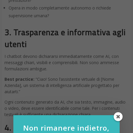
prestazioni?
Opera in modo completamente autonomo o richiede
supervisione umana?
3. Trasparenza e informativa agli
utenti
I chatbot devono dichiararsi immediatamente come AI, con
messaggi chiari, visibili e comprensibili. Non sono ammesse
formulazioni ambigue.
Best practice:
“Ciao! Sono l’assistente virtuale di [Nome
Azienda], un sistema di intelligenza artificiale progettato per
aiutarti.”
Ogni contenuto generato da AI, che sia testo, immagine, audio
o video, deve essere identificabile come tale. Per i contenuti
testuali è sufficiente una dichiarazione chiara.
4. Documentazione tecnica e
Non rimanere indietro,