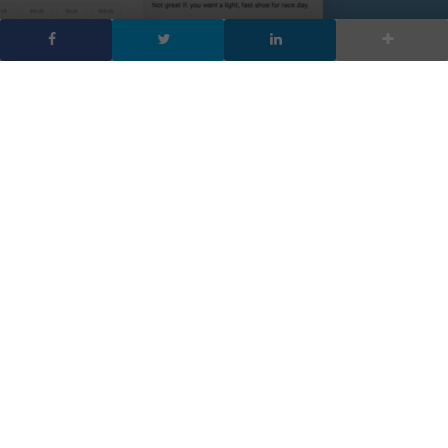
ChatGPT Atlas: OpenAI
lancia il browser che
porta l’AI sul web
DA
DIGITALIC
|
21 OTT 2025
|
INTELLIGENZA ARTIFICIALE
,
TECH-NEWS
|
ChatGPT Atlas: il nuovo browser web di OpenAI
promette di rivoluzionare la navigazione quotidiana
integrando ChatGPT direttamente nell’esperienza
online
OpenAI
compie oggi un passo decisivo verso la trasformazione
del modo in cui interagiamo con il web, lanciando
ChatGPT
Atlas
, un browser completamente nuovo progettato attorno
all’intelligenza artificiale. Non si tratta semplicemente di