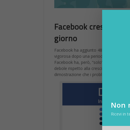
Facebook cresce nonost
giorno
Facebook ha aggiunto 48 milioni di utenti
vigorosa dopo una periodo più stagante c
Facebook ha, però, “solo” aggiunto 70 mili
debole rispetto alla crescita del 3,39% d
dimostrazione che i problemi di Faceboo
Non r
Ricevi in t