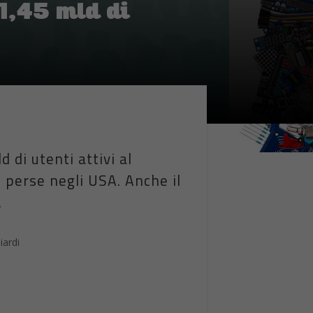
1,45 mld di
 di utenti attivi al
 perse negli USA. Anche il
.
iardi