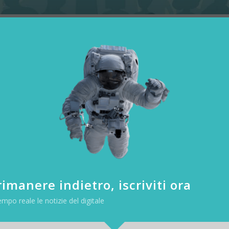
ante gli scandali: 1,449 miliardi di u
 attivi ogni giorno, raggiungendo la cifra di 1,449 miliardi, in cresci
on incrementi del 2,18% (dati dello scorso trimestre).
oni di utenti attivi mensili in totale, raggiungendo i 2,196 miliardi, u
ello scorso trimestre. Sia gli utenti giornalieri che quelli mensili son
k non hanno paralizzato la sua crescita.
imanere indietro, iscriviti ora
empo reale le notizie del digitale