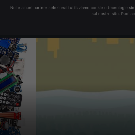
redazione@digitalic.it
Noi e alcuni partner selezionati utilizziamo cookie o tecnologie sim
sul nostro sito. Puoi a
Hardware & Software
D