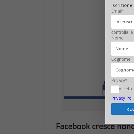
Iscrizione
Email*
controlla la
Nome
Cognome
Privacy*
Accetto
Privacy Poli
RE
Facebook cresce nono