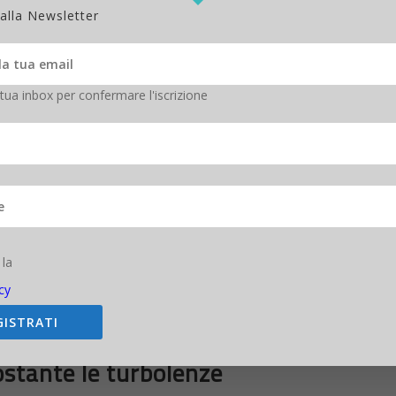
 alla Newsletter
 tua inbox per confermare l'iscrizione
 la
cy
Facebook cresce negli utenti attivi su base giornaliera
GISTRATI
stante le turbolenze