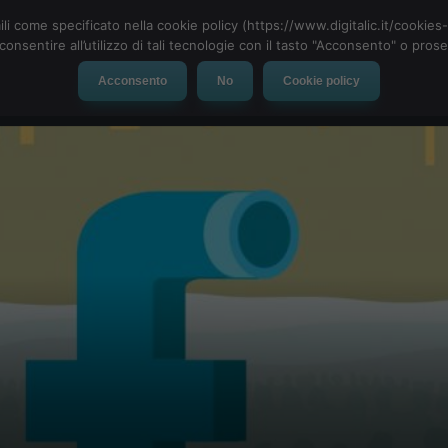
ili come specificato nella cookie policy (https://www.digitalic.it/cookie
cconsentire all’utilizzo di tali tecnologie con il tasto "Acconsento" o pro
Acconsento
No
Cookie policy
evice
Social Network
App
Automotive
Tech-News