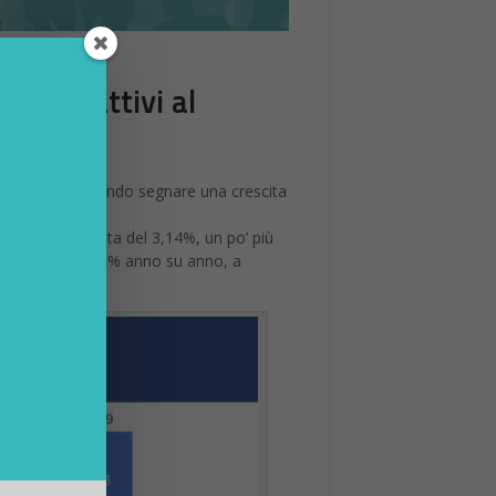
tenti attivi al
ta del 3,42%, facendo segnare una crescita
n tasso di crescita del 3,14%, un po’ più
o aumentati del 13% anno su anno, a