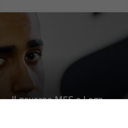
Il governo M5S e Lega
vuole 1 milione di auto
elettriche in Italia