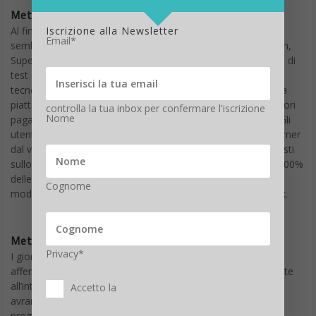
Meta Super fra TikTok e Twitch
Iscrizione alla Newsletter
Al fine di attirare i giovanissimi della
Generazione Z
che
Email*
sembrano preferire
TikTok
e Twitch a Facebook e Instagram,
Super avrà funzionalità simili a
Twitch
. Attualmente è in fase di
test con meno di 100 creators invitati, tra cui l’influencer di
tecnologia Andru Edwards e la star di TikTok Vienna Skye. La
piattaforma opera su un sistema a più livelli in cui gli spettatori
controlla la tua inbox per confermare l'iscrizione
Nome
pagano per l’accesso alle funzionalità incluse nello stream. Gli
utenti possono anche lasciare dei suggerimenti per gli streamer
dal vivo, nonché inviare mance e fare acquisti dei prodotti visti
sullo schermo. Le fonti indicano che i creators intascano il 100%
delle mance e delle entrate guadagnate attraverso il sito, un
Cognome
modo per attirare i volti noti dello streaming e i vip di TikTok.
Meta Super
Privacy*
I giornalisti statunitensi che hanno già visto Meta Super
affermano che il portale ha layout video specifici direttamente
all’interno di ogni profilo, il che significa che i creators non
Accetto la
avranno bisogno di approfondite conoscenze tecniche o di
progettazione grafica per impostare un live streaming ben