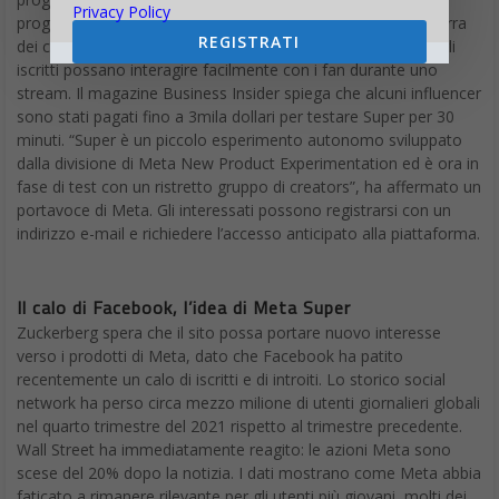
Privacy Policy
progettato. Ci sono anche funzionalità integrate come la barra
REGISTRATI
dei commenti interattiva e moduli di richiesta in modo che gli
iscritti possano interagire facilmente con i fan durante uno
stream. Il magazine Business Insider spiega che alcuni influencer
sono stati pagati fino a 3mila dollari per testare Super per 30
minuti. “Super è un piccolo esperimento autonomo sviluppato
dalla divisione di Meta New Product Experimentation ed è ora in
fase di test con un ristretto gruppo di creators”, ha affermato un
portavoce di Meta. Gli interessati possono registrarsi con un
indirizzo e-mail e richiedere l’accesso anticipato alla piattaforma.
Il calo di Facebook, l’idea di Meta Super
Zuckerberg spera che il sito possa portare nuovo interesse
verso i prodotti di Meta, dato che Facebook ha patito
recentemente un calo di iscritti e di introiti. Lo storico social
network ha perso circa mezzo milione di utenti giornalieri globali
nel quarto trimestre del 2021 rispetto al trimestre precedente.
Wall Street ha immediatamente reagito: le azioni Meta sono
scese del 20% dopo la notizia. I dati mostrano come Meta abbia
faticato a rimanere rilevante per gli utenti più giovani, molti dei