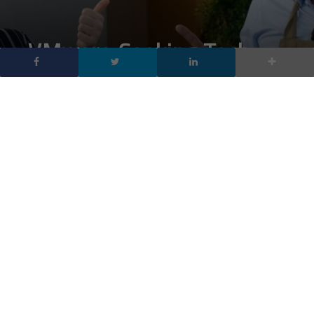
VMware Cooking Tech
Talk – Alberto Bullani:
Carbonara e la storia di
VMware
DA
FRANCESCO MARINO
|
16 APR 2018
|
TECH-NEWS
|